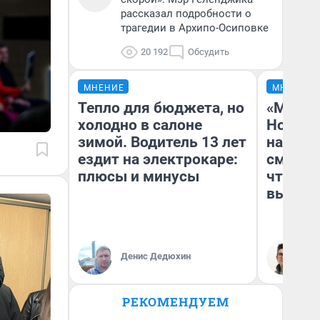
рассказал подробности о
трагедии в Архипо-Осиповке
20 192
Обсудить
МНЕНИЕ
МНЕНИЕ
Тепло для бюджета, но
«Мы ви
холодно в салоне
Нолана
зимой. Водитель 13 лет
настро
ездит на электрокаре:
смотре
плюсы и минусы
чтобы 
выгляд
Денис Дедюхин
На
РЕКОМЕНДУЕМ