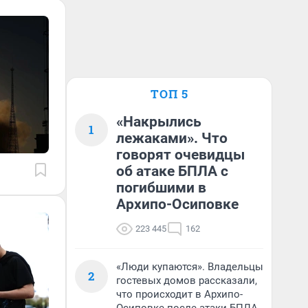
ТОП 5
«Накрылись
1
лежаками». Что
говорят очевидцы
об атаке БПЛА с
погибшими в
Архипо-Осиповке
223 445
162
«Люди купаются». Владельцы
2
гостевых домов рассказали,
что происходит в Архипо-