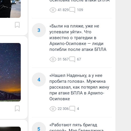
Осиповке после атаки БПЛА
41 829
109
«Были на пляже, уже не
3
успевали уйти». Что
известно о трагедии в
Архипо-Осиповке — люди
погибли после атаки БПЛА
31 567
67
«Нашел Наденьку, а у нее
4
пробита голова». Мужчина
рассказал, как потерял жену
при атаке БПЛА в Архипо-
Осиповке
22 306
4
«Работают пять бригад
5
скорой». Мэр Геленджика