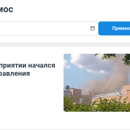
мос
Примен
приятии начался
правления