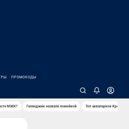
ГРЫ
ПРОМОКОДЫ
месте МЖК?
Геленджик назвали помойкой
Топ аквапарков Краснода