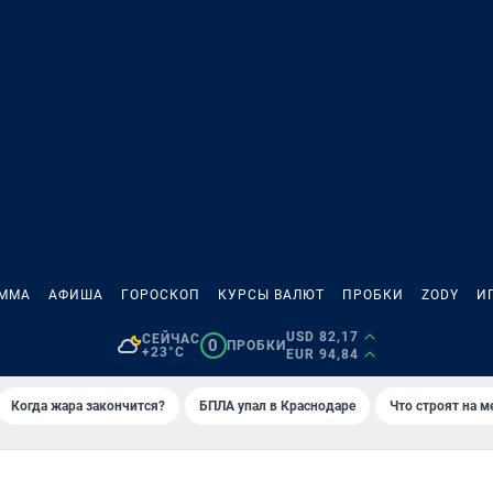
АММА
АФИША
ГОРОСКОП
КУРСЫ ВАЛЮТ
ПРОБКИ
ZODY
И
USD 82,17
СЕЙЧАС
0
ПРОБКИ
+23°C
EUR 94,84
Когда жара закончится?
БПЛА упал в Краснодаре
Что строят на 