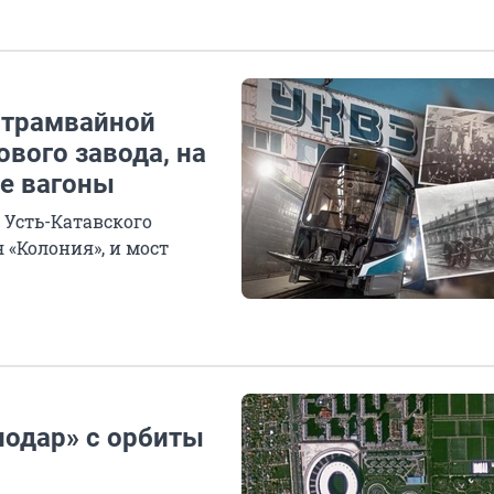
 трамвайной
ового завода, на
е вагоны
Усть-Катавского
 «Колония», и мост
нодар» с орбиты