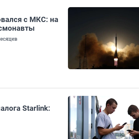
вался с МКС: на
осмонавты
месяцев
лога Starlink: