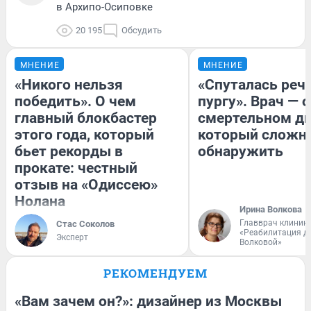
в Архипо-Осиповке
20 195
Обсудить
МНЕНИЕ
МНЕНИЕ
«Никого нельзя
«Спуталась речь
победить». О чем
пургу». Врач — о
главный блокбастер
смертельном ди
этого года, который
который сложн
бьет рекорды в
обнаружить
прокате: честный
отзыв на «Одиссею»
Нолана
Ирина Волкова
Главврач клиник
Стас Соколов
«Реабилитация д
Эксперт
Волковой»
РЕКОМЕНДУЕМ
«Вам зачем он?»: дизайнер из Москвы