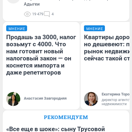
Адыгеи
19 479
4
МНЕНИЕ
МНЕНИЕ
Продашь за 3000, налог
Квартиры доро
возьмут с 4000. Что
но дешевеют: п
нам готовит новый
рынок недвижи
налоговый закон — он
сейчас такой с
коснется импорта и
даже репетиторов
Екатерина Тороп
Анастасия Завгородняя
директор агентст
недвижимости
РЕКОМЕНДУЕМ
«Все еще в шоке»: сыну Трусовой