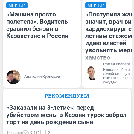
МНЕНИЕ
МНЕНИЕ
«Машина просто
«Поступила жал
полетела». Водитель
значит, врач ви
сравнил бензин в
кардиохирург с 
Казахстане и России
летним стажем 
идею властей
увольнять меди
хамство
Роман Рисберг
Выполнил более 
лечебных и диагн
Анатолий Кузнецов
вмешательств на 
сосудах.
РЕКОМЕНДУЕМ
«Заказали на 3-летие»: перед
убийством жены в Казани турок забрал
торт на день рождения сына
14 часов
9 412
2