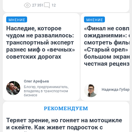
27 351
12
МНЕНИЕ
МНЕНИЕ
Наследие, которое
«Финал не совпа
чудом не развалилось:
ожиданиями»: с
транспортный эксперт
смотреть филь
разнес миф о «вечных»
«Старый орел» 
советских дорогах
большом экран
честная реценз
Олег Арефьев
Блогер, предприниматель,
Надежда Губарь
владелец в транспортном
бизнесе
РЕКОМЕНДУЕМ
Теряет зрение, но гоняет на мотоцикле
и скейте. Как живет подросток с