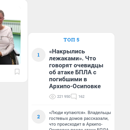
ТОП 5
«Накрылись
1
лежаками». Что
говорят очевидцы
об атаке БПЛА с
погибшими в
Архипо-Осиповке
221 950
162
«Люди купаются». Владельцы
2
гостевых домов рассказали,
что происходит в Архипо-