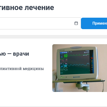
тивное лечение
Примен
ью — врачи
ллиативной медицины