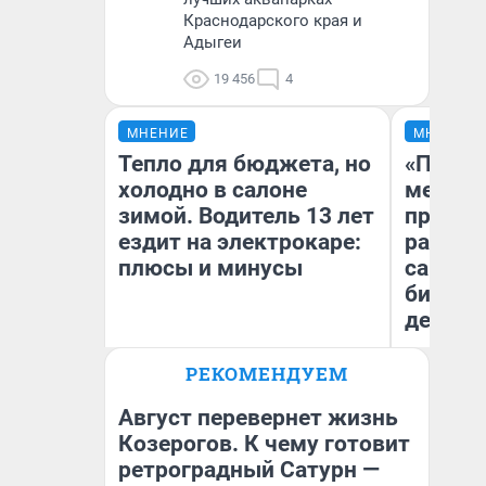
Краснодарского края и
Адыгеи
19 456
4
МНЕНИЕ
МНЕНИЕ
Тепло для бюджета, но
«Покуп
холодно в салоне
мешке»
зимой. Водитель 13 лет
предпр
ездит на электрокаре:
рассказ
плюсы и минусы
самом 
бизнес
дешевы
РЕКОМЕНДУЕМ
На
Денис Дедюхин
От
де
Август перевернет жизнь
Козерогов. К чему готовит
ретроградный Сатурн —