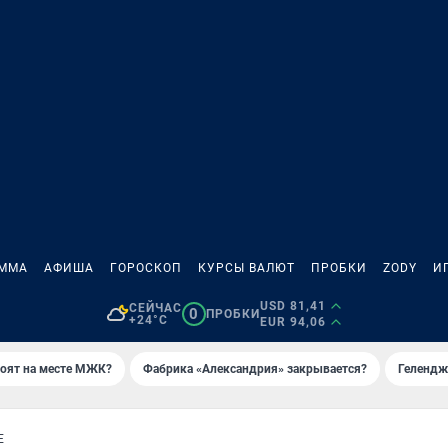
АММА
АФИША
ГОРОСКОП
КУРСЫ ВАЛЮТ
ПРОБКИ
ZODY
И
USD 81,41
СЕЙЧАС
0
ПРОБКИ
+24°C
EUR 94,06
роят на месте МЖК?
Фабрика «Александрия» закрывается?
Гелендж
Е