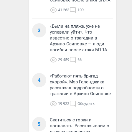
Осиповке после атаки БПЛА
41 263
109
«Были на пляже, уже не
3
успевали уйти». Что
известно о трагедии в
Архипо-Осиповке — люди
погибли после атаки БПЛА
29 459
66
«Работают пять бригад
4
скорой». Мэр Геленджика
рассказал подробности о
трагедии в Архипо-Осиповке
19 922
Обсудить
Скатиться с горки и
5
поплавать. Рассказываем о
лучших аквапарках