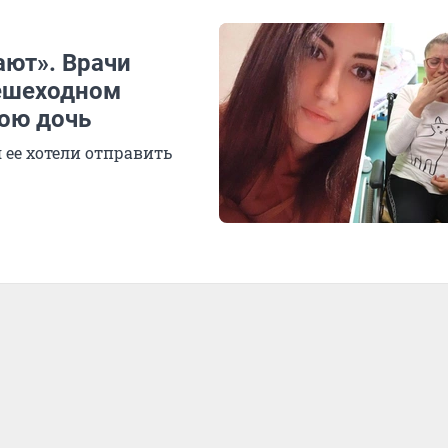
ают». Врачи
пешеходном
вою дочь
 ее хотели отправить