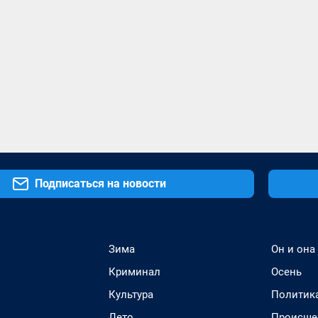
Подписаться на новости
Зима
Он и она
Криминал
Осень
Культура
Политик
Лето
Происше