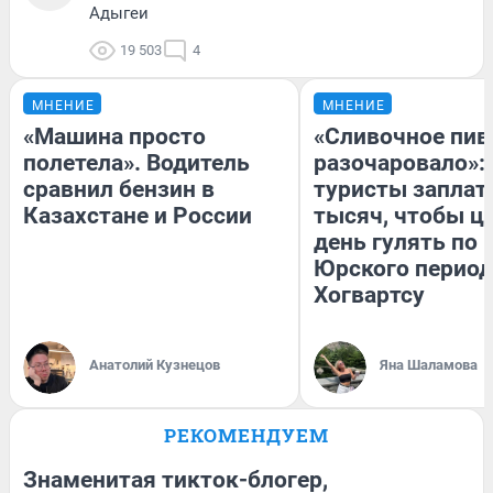
Адыгеи
19 503
4
МНЕНИЕ
МНЕНИЕ
«Машина просто
«Сливочное пив
полетела». Водитель
разочаровало»:
сравнил бензин в
туристы заплат
Казахстане и России
тысяч, чтобы ц
день гулять по 
Юрского период
Хогвартсу
Анатолий Кузнецов
Яна Шаламова
РЕКОМЕНДУЕМ
Знаменитая тикток-блогер,