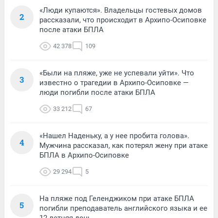
«Люди купаются». Владельцы гостевых домов
2
рассказали, что происходит в Архипо-Осиповке
после атаки БПЛА
42 378
109
«Были на пляже, уже не успевали уйти». Что
3
известно о трагедии в Архипо-Осиповке —
люди погибли после атаки БПЛА
33 212
67
«Нашел Наденьку, а у нее пробита голова».
4
Мужчина рассказал, как потерял жену при атаке
БПЛА в Архипо-Осиповке
29 294
5
На пляже под Геленджиком при атаке БПЛА
5
погибли преподаватель английского языка и ее
12-летняя дочь