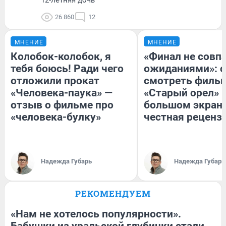
26 860
12
МНЕНИЕ
МНЕНИЕ
Колобок-колобок, я
«Финал не совпа
тебя боюсь! Ради чего
ожиданиями»: с
отложили прокат
смотреть филь
«Человека-паука» —
«Старый орел» 
отзыв о фильме про
большом экран
«человека-булку»
честная реценз
Надежда Губарь
Надежда Губарь
РЕКОМЕНДУЕМ
«Нам не хотелось популярности».
Бабушки из уральской глубинки стали