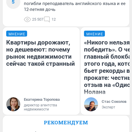
5
погибли преподаватель английского языка и ее
12-летняя дочь
25 507
12
МНЕНИЕ
МНЕНИЕ
Квартиры дорожают,
«Никого нельзя
но дешевеют: почему
победить». О ч
рынок недвижимости
главный блокба
сейчас такой странный
этого года, кот
бьет рекорды в
прокате: честн
отзыв на «Одис
Нолана
Екатерина Торопова
Стас Соколов
директор агентства
Эксперт
недвижимости
РЕКОМЕНДУЕМ