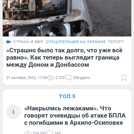
СТРАНА И МИР
СПЕЦОПЕРАЦИЯ НА УКРАИНЕ
РЕПОРТАЖ
«Страшно было так долго, что уже всё
равно». Как теперь выглядит граница
между Доном и Донбассом
21 октября, 2022, 11:00
2 723
Обсудить
ТОП 5
«Накрылись лежаками». Что
1
говорят очевидцы об атаке БПЛА
с погибшими в Архипо-Осиповке
224 352
165