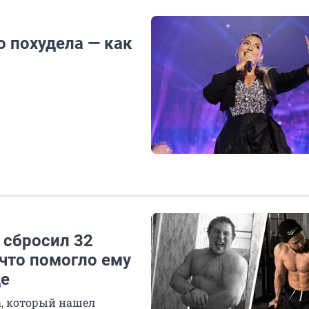
о похудела — как
 сбросил 32
 что помогло ему
де
, который нашел