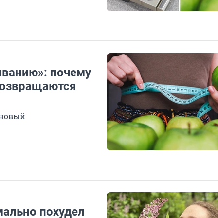
иванию»: почему
возвращаются
 новый
мально похудел