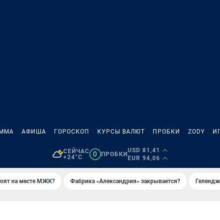
АММА
АФИША
ГОРОСКОП
КУРСЫ ВАЛЮТ
ПРОБКИ
ZODY
И
USD 81,41
СЕЙЧАС
0
ПРОБКИ
+24°C
EUR 94,06
роят на месте МЖК?
Фабрика «Александрия» закрывается?
Гелендж