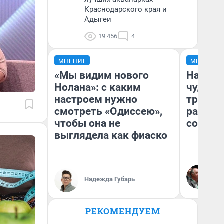
Краснодарского края и
Адыгеи
19 456
4
МНЕНИЕ
МНЕНИЕ
«Мы видим нового
Наслед
Нолана»: с каким
чудом 
настроем нужно
трансп
смотреть «Одиссею»,
разнес
чтобы она не
советс
выглядела как фиаско
Ол
Бл
Надежда Губарь
вл
би
РЕКОМЕНДУЕМ