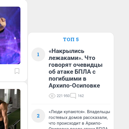
ТОП 5
«Накрылись
1
лежаками». Что
говорят очевидцы
об атаке БПЛА с
погибшими в
Архипо-Осиповке
221 950
162
«Люди купаются». Владельцы
2
гостевых домов рассказали,
что происходит в Архипо-