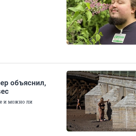
нер объяснил,
вес
те и можно ли