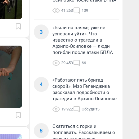
Осиповке после атаки БПЛА
41 263
109
«Были на пляже, уже не
3
успевали уйти». Что
известно о трагедии в
Архипо-Осиповке — люди
погибли после атаки БПЛА
29 459
66
«Работают пять бригад
4
скорой». Мэр Геленджика
рассказал подробности о
трагедии в Архипо-Осиповке
19 922
Обсудить
Скатиться с горки и
5
поплавать. Рассказываем о
лучших аквапарках