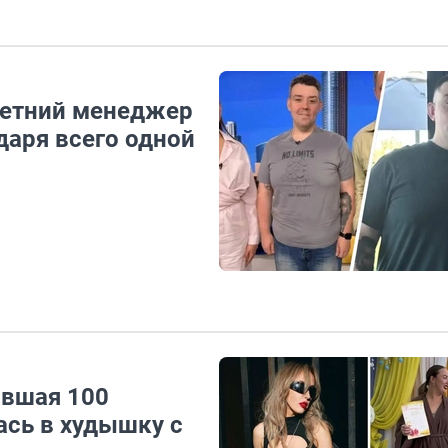
-летний менеджер
даря всего одной
ившая 100
ась в худышку с