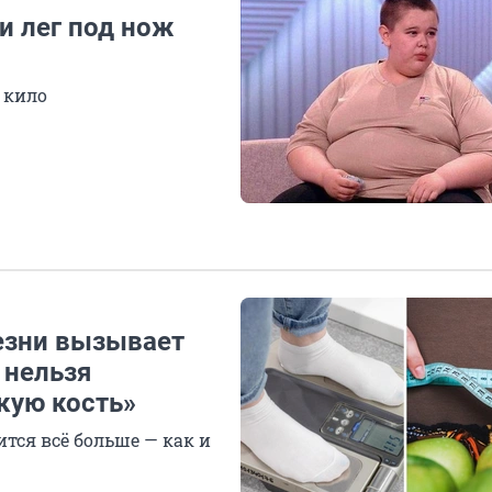
 лег под нож
 кило
лезни вызывает
 нельзя
кую кость»
тся всё больше — как и