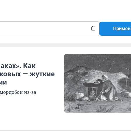
Примен
аках». Как
уковых — жуткие
ии
мордобои из-за