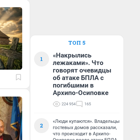
ТОП 5
«Накрылись
1
лежаками». Что
говорят очевидцы
об атаке БПЛА с
погибшими в
Архипо-Осиповке
224 954
165
«Люди купаются». Владельцы
2
гостевых домов рассказали,
что происходит в Архипо-