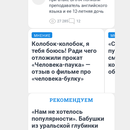
преподаватель английского
языка и ее 12-летняя дочь
27 285
12
МНЕНИЕ
МНЕНИЕ
Колобок-колобок, я
«Спутал
тебя боюсь! Ради чего
пургу».
отложили прокат
смерте
«Человека-паука» —
которы
отзыв о фильме про
обнару
«человека-булку»
Ир
РЕКОМЕНДУЕМ
Гл
Надежда Губарь
«Р
Во
«Нам не хотелось
популярности». Бабушки
из уральской глубинки