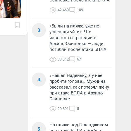
Осиповке после атаки БПЛА
42 460
109
«Были на пляже, уже не
3
успевали уйти». Что
известно о трагедии в
Архипо-Осиповке — люди
погибли после атаки БПЛА
33 342
67
«Нашел Наденьку, а у нее
4
пробита голова». Мужчина
рассказал, как потерял жену
при атаке БПЛА в Архипо-
Осиповке
29 891
5
На пляже под Геленджиком
5
при атаке БПЛА погибли