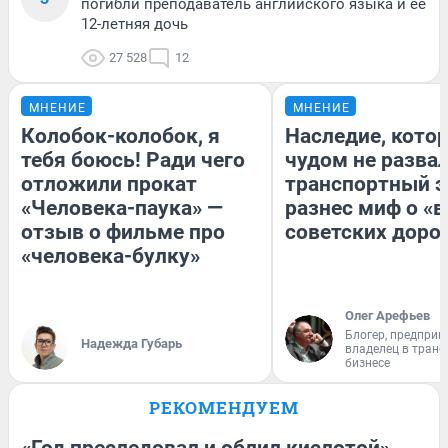
погибли преподаватель английского языка и ее
12-летняя дочь
27 528
12
МНЕНИЕ
МНЕНИЕ
Колобок-колобок, я
Наследие, кото
тебя боюсь! Ради чего
чудом не разва
отложили прокат
транспортный э
«Человека-паука» —
разнес миф о «
отзыв о фильме про
советских доро
«человека-булку»
Олег Арефьев
Блогер, предприн
Надежда Губарь
владелец в тран
бизнесе
РЕКОМЕНДУЕМ
«Год преследовал и облил кислотой».