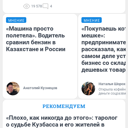
19 578
4
МНЕНИЕ
МНЕНИЕ
«Машина просто
«Покупаешь кот
полетела». Водитель
мешке»:
сравнил бензин в
предпринимате
Казахстане и России
рассказала, как
самом деле уст
бизнес со скла
дешевых товар
Наталья Шорохо
Анатолий Кузнецов
Открыла кофейну
деньги соцразви
РЕКОМЕНДУЕМ
«Плохо, как никогда до этого»: таролог
о судьбе Кузбасса и его жителей в