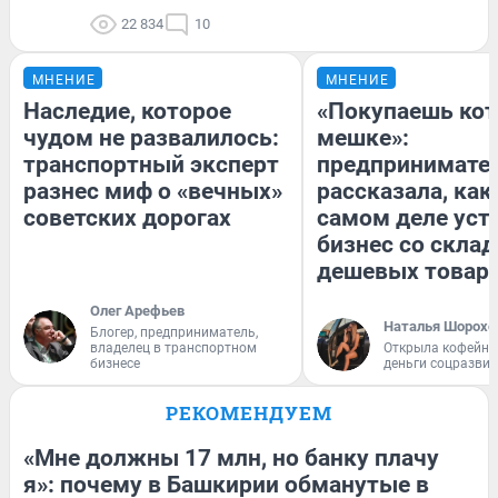
22 834
10
МНЕНИЕ
МНЕНИЕ
Наследие, которое
«Покупаешь кот
чудом не развалилось:
мешке»:
транспортный эксперт
предпринимате
разнес миф о «вечных»
рассказала, как
советских дорогах
самом деле уст
бизнес со скла
дешевых товар
Олег Арефьев
Наталья Шорохо
Блогер, предприниматель,
владелец в транспортном
Открыла кофейну
бизнесе
деньги соцразви
РЕКОМЕНДУЕМ
«Мне должны 17 млн, но банку плачу
я»: почему в Башкирии обманутые в