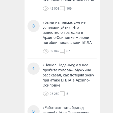
Осиповке после атаки БПЛА
42 008
109
«Были на пляже, уже не
3
успевали уйти». Что
известно о трагедии в
Архипо-Осиповке — люди
погибли после атаки БПЛА
32 042
67
«Нашел Наденьку, а у нее
4
пробита голова». Мужчина
рассказал, как потерял жену
при атаке БПЛА в Архипо-
Осиповке
26 250
5
«Работают пять бригад
5
скорой». Мэр Геленджика