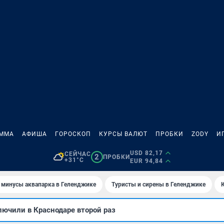
АММА
АФИША
ГОРОСКОП
КУРСЫ ВАЛЮТ
ПРОБКИ
ZODY
И
USD 82,17
СЕЙЧАС
2
ПРОБКИ
+31°C
EUR 94,84
 минусы аквапарка в Геленджике
Туристы и сирены в Геленджике
ючили в Краснодаре второй раз