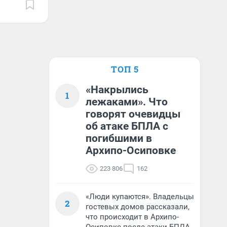
ТОП 5
«Накрылись
1
лежаками». Что
говорят очевидцы
об атаке БПЛА с
погибшими в
Архипо-Осиповке
223 806
162
«Люди купаются». Владельцы
2
гостевых домов рассказали,
что происходит в Архипо-