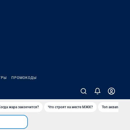
ГРЫ
ПРОМОКОДЫ
Когда жара закончится?
Что строят на месте МЖК?
Топ аквапарков 