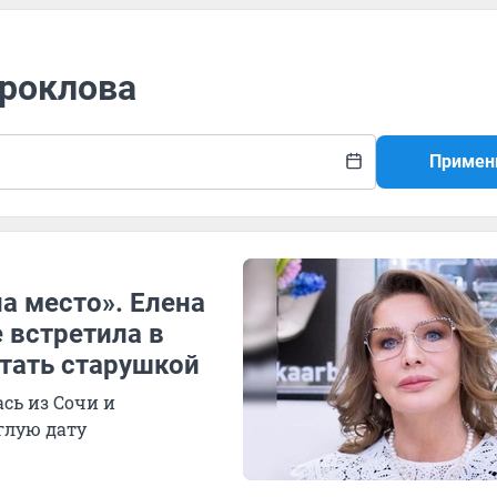
Проклова
Примен
а место». Елена
 встретила в
стать старушкой
сь из Сочи и
углую дату