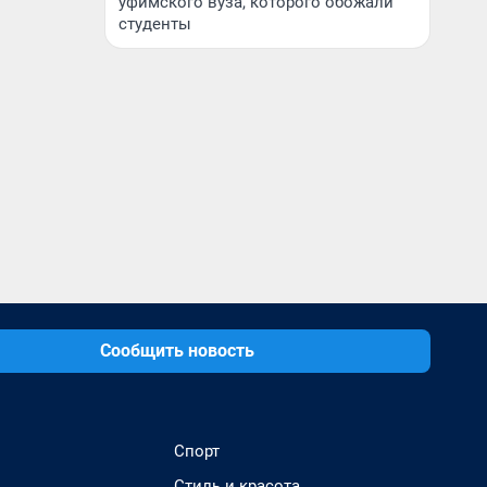
уфимского вуза, которого обожали
студенты
Сообщить новость
Спорт
Стиль и красота