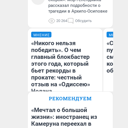
рассказал подробности о
трагедии в Архипо-Осиповке
20 264
Обсудить
МНЕНИЕ
МНЕНИЕ
«Никого нельзя
«Спутал
победить». О чем
пургу».
главный блокбастер
смерте
этого года, который
которы
бьет рекорды в
обнару
прокате: честный
отзыв на «Одиссею»
Нолана
Ир
РЕКОМЕНДУЕМ
Гл
Стас Соколов
«Р
Эксперт
Во
«Мечтал о большой
жизни»: иностранец из
Камеруна переехал в