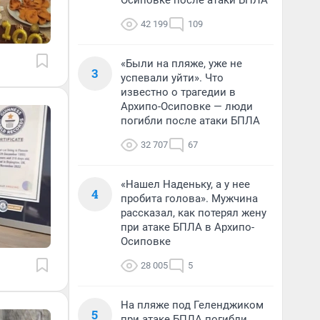
Осиповке после атаки БПЛА
42 199
109
«Были на пляже, уже не
3
успевали уйти». Что
известно о трагедии в
Архипо-Осиповке — люди
погибли после атаки БПЛА
32 707
67
«Нашел Наденьку, а у нее
4
пробита голова». Мужчина
рассказал, как потерял жену
при атаке БПЛА в Архипо-
Осиповке
28 005
5
На пляже под Геленджиком
5
при атаке БПЛА погибли