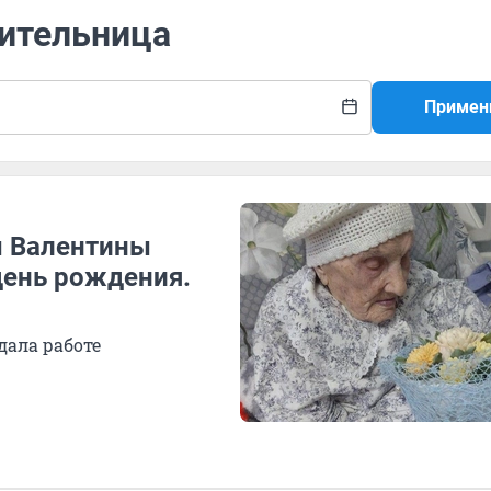
жительница
Примен
ы Валентины
день рождения.
дала работе