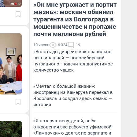
«Он мне угрожает и портит
жизнь»: москвич обвинил
турагента из Волгограда в
мошенничестве и пропаже
почти миллиона рублей
10 часов
6 324
19
«Вплоть до диареи»: как правильно
пить иван-чай — новосибирский
нутрициолог подсчитал допустимое
количество чашек
«Мечтал о большой жизни»:
иностранец из Камеруна переехал в
Ярославль и создал здесь семью —
история
«Я потерял жену, детей, всё»:
откровения экс-рабочего уфимской
«Лампочки» о долгах по зарплате и