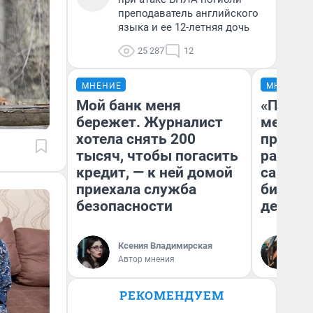
преподаватель английского
языка и ее 12-летняя дочь
25 287
12
МНЕНИЕ
МНЕНИЕ
Мой банк меня
«Покуп
бережет. Журналист
мешке»
хотела снять 200
предпр
тысяч, чтобы погасить
рассказ
кредит, — к ней домой
самом 
приехала служба
бизнес
безопасности
дешевы
На
Ксения Владимирская
От
Автор мнения
де
РЕКОМЕНДУЕМ