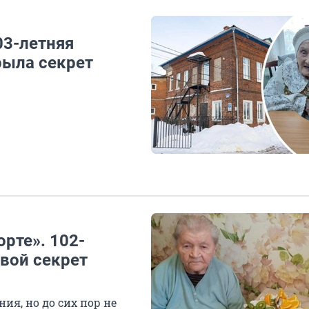
03-летняя
рыла секрет
орте». 102-
вой секрет
ия, но до сих пор не