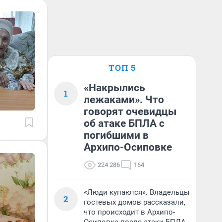
ТОП 5
«Накрылись
1
лежаками». Что
говорят очевидцы
об атаке БПЛА с
погибшими в
Архипо-Осиповке
224 286
164
«Люди купаются». Владельцы
2
гостевых домов рассказали,
что происходит в Архипо-