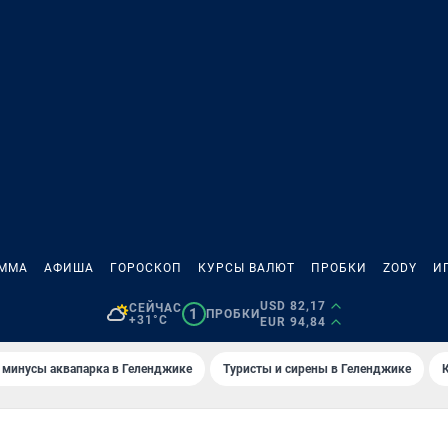
АММА
АФИША
ГОРОСКОП
КУРСЫ ВАЛЮТ
ПРОБКИ
ZODY
И
USD 82,17
СЕЙЧАС
1
ПРОБКИ
+31°C
EUR 94,84
 минусы аквапарка в Геленджике
Туристы и сирены в Геленджике