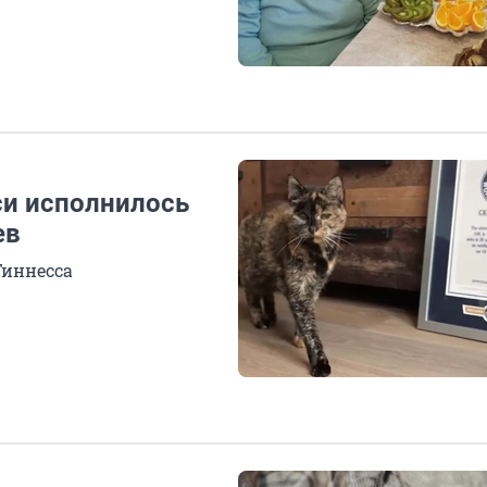
си исполнилось
ев
Гиннесса