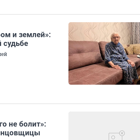
бом и землей»:
й судьбе
лей
го не болит»:
танцовщицы