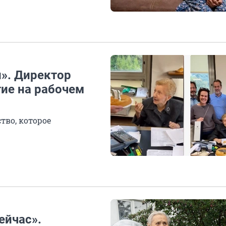
и». Директор
тие на рабочем
тво, которое
ейчас».