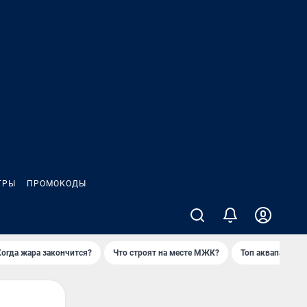
ГРЫ
ПРОМОКОДЫ
Когда жара закончится?
Что строят на месте МЖК?
Топ аквапарков 