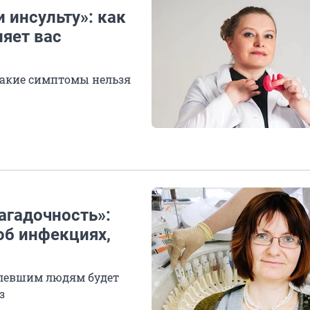
 инсульту»: как
яет вас
какие симптомы нельзя
агадочность»:
об инфекциях,
болевшим людям будет
з