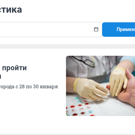
стика
Примен
 пройти
я
рода с 28 по 30 января