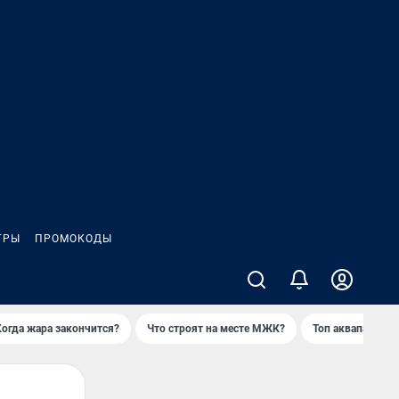
ГРЫ
ПРОМОКОДЫ
Когда жара закончится?
Что строят на месте МЖК?
Топ аквапарков 