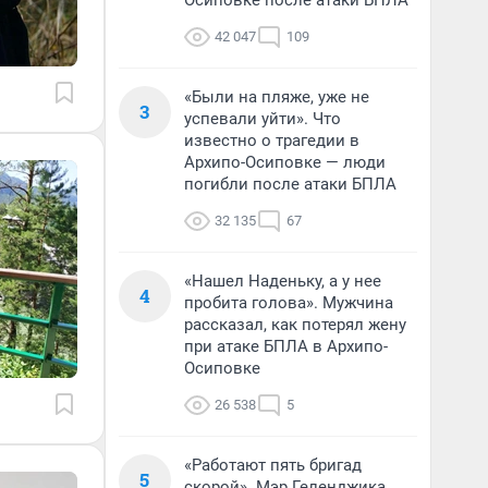
Осиповке после атаки БПЛА
42 047
109
«Были на пляже, уже не
3
успевали уйти». Что
известно о трагедии в
Архипо-Осиповке — люди
погибли после атаки БПЛА
32 135
67
«Нашел Наденьку, а у нее
4
пробита голова». Мужчина
рассказал, как потерял жену
при атаке БПЛА в Архипо-
Осиповке
26 538
5
«Работают пять бригад
5
скорой». Мэр Геленджика