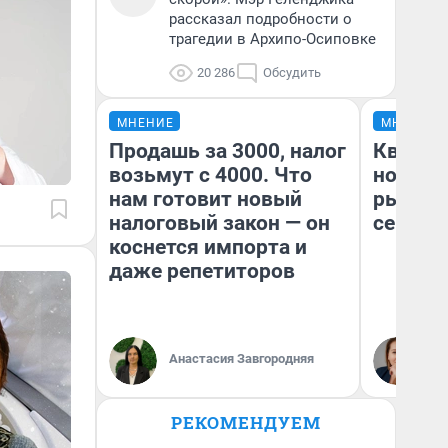
рассказал подробности о
трагедии в Архипо-Осиповке
20 286
Обсудить
МНЕНИЕ
МНЕНИЕ
Продашь за 3000, налог
Кварти
возьмут с 4000. Что
но деш
нам готовит новый
рынок 
налоговый закон — он
сейчас
коснется импорта и
даже репетиторов
Ек
Анастасия Завгородняя
ди
не
РЕКОМЕНДУЕМ