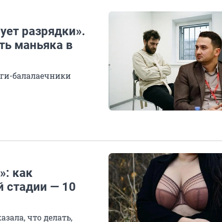
ует разрядки».
ть маньяка в
гоги-балалаечники
: как
й стадии — 10
зала, что делать,