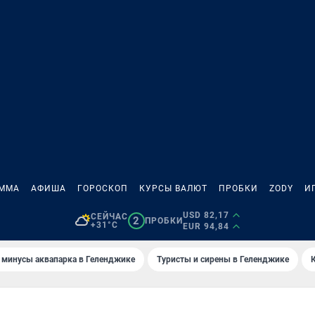
АММА
АФИША
ГОРОСКОП
КУРСЫ ВАЛЮТ
ПРОБКИ
ZODY
И
USD 82,17
СЕЙЧАС
2
ПРОБКИ
+31°C
EUR 94,84
 минусы аквапарка в Геленджике
Туристы и сирены в Геленджике