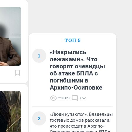
ТОП 5
«Накрылись
1
лежаками». Что
говорят очевидцы
об атаке БПЛА с
погибшими в
Архипо-Осиповке
223 893
162
«Люди купаются». Владельцы
2
гостевых домов рассказали,
что происходит в Архипо-