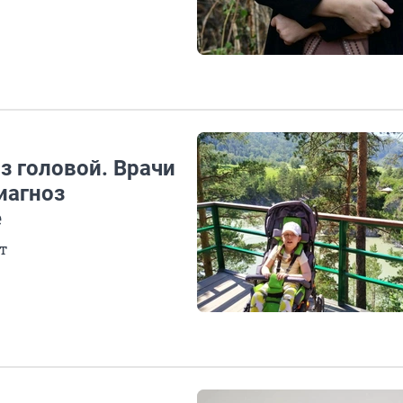
з головой. Врачи
иагноз
е
т