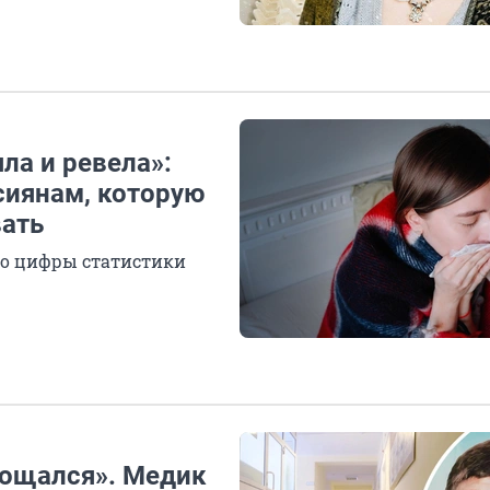
ла и ревела»:
ссиянам, которую
вать
но цифры статистики
рощался». Медик