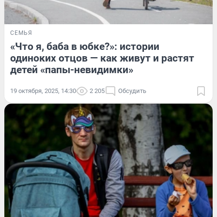
СЕМЬЯ
«Что я, баба в юбке?»: истории
одиноких отцов — как живут и растят
детей «папы-невидимки»
19 октября, 2025, 14:30
2 205
Обсудить