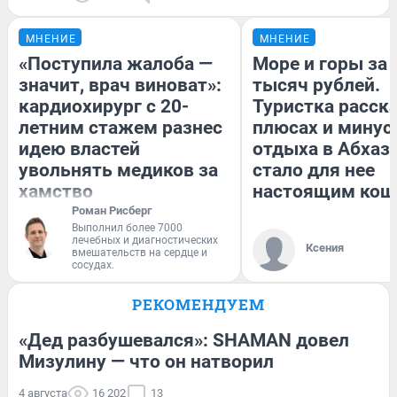
МНЕНИЕ
МНЕНИЕ
«Поступила жалоба —
Море и горы за 
значит, врач виноват»:
тысяч рублей.
кардиохирург с 20-
Туристка расска
летним стажем разнес
плюсах и минус
идею властей
отдыха в Абхази
увольнять медиков за
стало для нее
хамство
настоящим ко
Роман Рисберг
Выполнил более 7000
лечебных и диагностических
Ксения
вмешательств на сердце и
сосудах.
РЕКОМЕНДУЕМ
«Дед разбушевался»: SHAMAN довел
Мизулину — что он натворил
4 августа
16 202
13