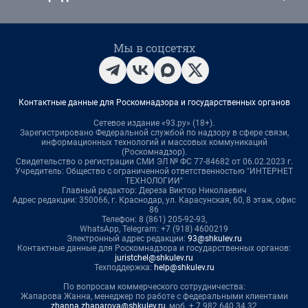
Мы в соцсетях
Контактные данные для Роскомнадзора и государственных органов
Сетевое издание «93.ру» (18+).
Зарегистрировано Федеральной службой по надзору в сфере связи,
информационных технологий и массовых коммуникаций
(Роскомнадзор).
Свидетельство о регистрации СМИ ЭЛ № ФС 77-84682 от 06.02.2023 г.
Учредитель: Общество с ограниченной ответственностью "ИНТЕРНЕТ
ТЕХНОЛОГИИ"
Главный редактор: Дереза Виктор Николаевич
Адрес редакции: 350066, г. Краснодар, ул. Карасунская, 60, 8 этаж, офис
86
Телефон: 8 (861) 205-92-93,
WhatsApp, Telegram: +7 (918) 4600219
Электронный адрес редакции:
93@shkulev.ru
Контактные данные для Роскомнадзора и государственных органов:
juristchel@shkulev.ru
Техподдержка:
help@shkulev.ru
По вопросам коммерческого сотрудничества:
Жапарова Жанна, менеджер по работе с федеральными клиентами
zhanna.zhaparova@shkulev.ru
, моб. + 7 982 640 34 32