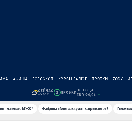
АММА
АФИША
ГОРОСКОП
КУРСЫ ВАЛЮТ
ПРОБКИ
ZODY
И
USD 81,41
СЕЙЧАС
3
ПРОБКИ
+26°C
EUR 94,06
роят на месте МЖК?
Фабрика «Александрия» закрывается?
Гелендж