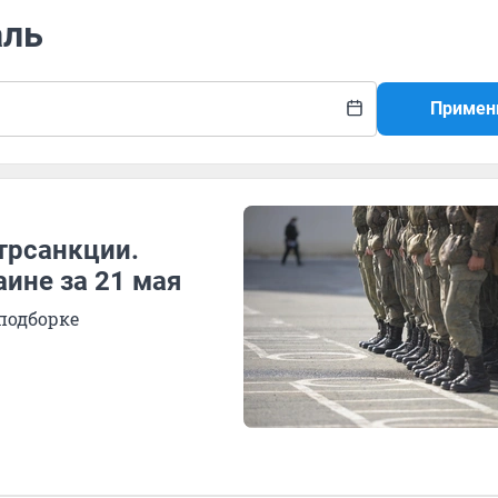
аль
Примен
трсанкции.
аине за 21 мая
подборке