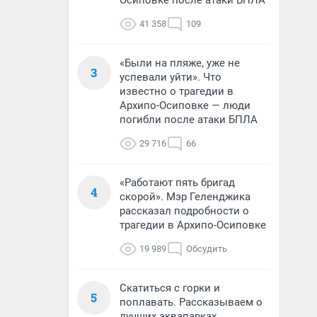
Осиповке после атаки БПЛА
41 358
109
«Были на пляже, уже не
3
успевали уйти». Что
известно о трагедии в
Архипо-Осиповке — люди
погибли после атаки БПЛА
29 716
66
«Работают пять бригад
4
скорой». Мэр Геленджика
рассказал подробности о
трагедии в Архипо-Осиповке
19 989
Обсудить
Скатиться с горки и
5
поплавать. Рассказываем о
лучших аквапарках