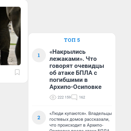
ТОП 5
«Накрылись
1
лежаками». Что
говорят очевидцы
об атаке БПЛА с
погибшими в
Архипо-Осиповке
222 159
162
«Люди купаются». Владельцы
2
гостевых домов рассказали,
что происходит в Архипо-