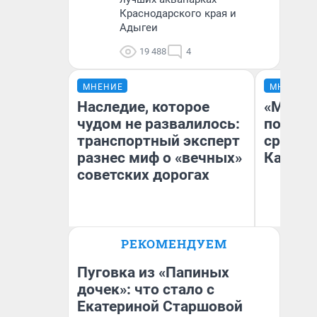
Краснодарского края и
Адыгеи
19 488
4
МНЕНИЕ
МНЕНИЕ
Наследие, которое
«Машин
чудом не развалилось:
полете
транспортный эксперт
сравни
разнес миф о «вечных»
Казахс
советских дорогах
Олег Арефьев
РЕКОМЕНДУЕМ
Блогер, предприниматель,
Ан
владелец в транспортном
бизнесе
Пуговка из «Папиных
дочек»: что стало с
Екатериной Старшовой