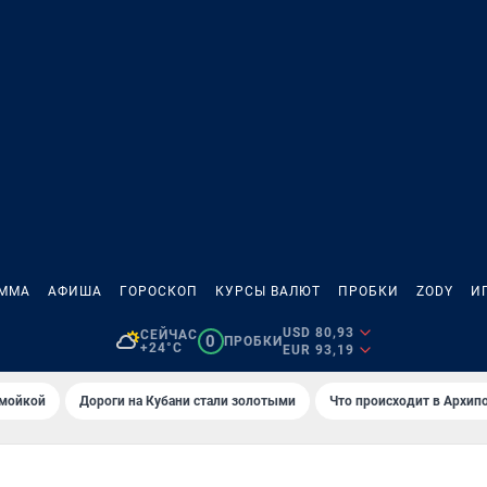
АММА
АФИША
ГОРОСКОП
КУРСЫ ВАЛЮТ
ПРОБКИ
ZODY
И
USD 80,93
СЕЙЧАС
0
ПРОБКИ
+24°C
EUR 93,19
омойкой
Дороги на Кубани стали золотыми
Что происходит в Архип