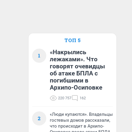
ТОП 5
«Накрылись
1
лежаками». Что
говорят очевидцы
об атаке БПЛА с
погибшими в
Архипо-Осиповке
220 757
162
«Люди купаются». Владельцы
2
гостевых домов рассказали,
что происходит в Архипо-