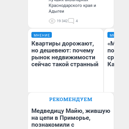
Краснодарского края и
Адыгеи
19 342
4
МНЕНИЕ
МНЕНИЕ
Квартиры дорожают,
«Машин
но дешевеют: почему
полете
рынок недвижимости
сравни
сейчас такой странный
Казахс
РЕКОМЕНДУЕМ
Екатерина Торопова
Ан
директор агентства
недвижимости
Медведицу Майю, жившую
на цепи в Приморье,
познакомили с