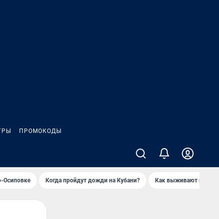
ГРЫ
ПРОМОКОДЫ
о-Осиповке
Когда пройдут дожди на Кубани?
Как выживают продавц