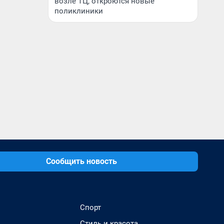
возле ТЦ, откроются новые
поликлиники
Сообщить новость
Спорт
Стиль и красота