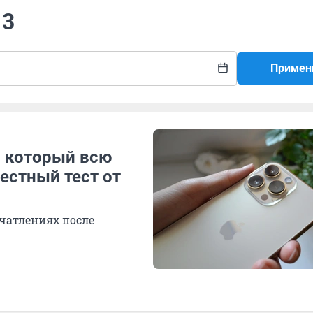
13
Примен
, который всю
естный тест от
чатлениях после