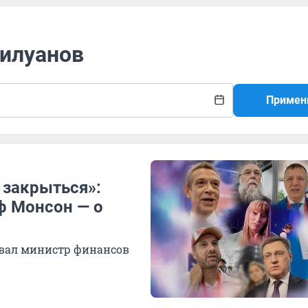
Силуанов
Примен
 закрыться»:
ф Монсон — о
овал министр финансов