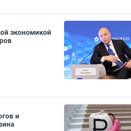
кой экономикой
тров
огов и
фина