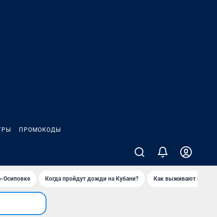
ГРЫ
ПРОМОКОДЫ
о-Осиповке
Когда пройдут дожди на Кубани?
Как выживают продавц