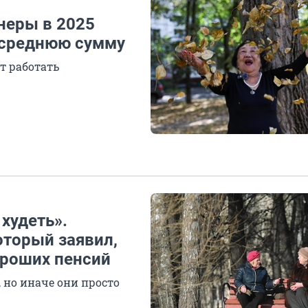
неры в 2025
и среднюю сумму
т работать
 худеть».
оторый заявил,
хороших пенсий
но иначе они просто