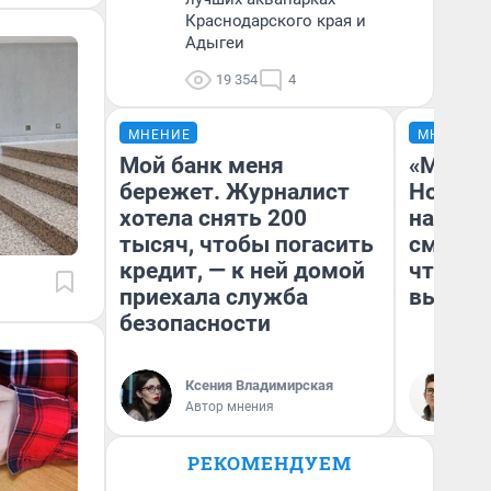
Краснодарского края и
Адыгеи
19 354
4
МНЕНИЕ
МНЕНИЕ
Мой банк меня
«Мы ви
бережет. Журналист
Нолана
хотела снять 200
настро
тысяч, чтобы погасить
смотре
кредит, — к ней домой
чтобы 
приехала служба
выгляд
безопасности
Ксения Владимирская
На
Автор мнения
РЕКОМЕНДУЕМ