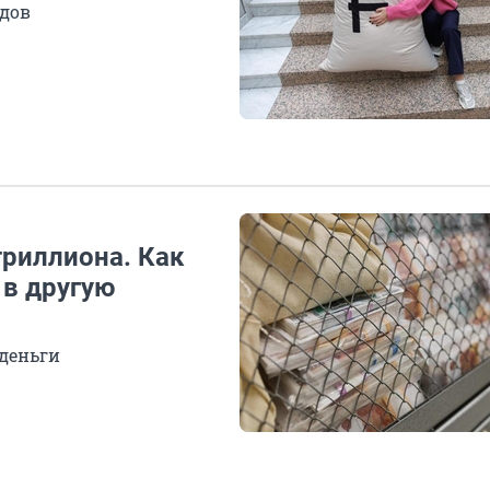
одов
триллиона. Как
 в другую
 деньги