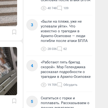
Осиповке после атаки БПЛА
40 748
109
«Были на пляже, уже не
3
успевали уйти». Что
известно о трагедии в
Архипо-Осиповке — люди
погибли после атаки БПЛА
28 036
62
«Работают пять бригад
4
скорой». Мэр Геленджика
рассказал подробности о
трагедии в Архипо-Осиповке
19 709
Обсудить
Скатиться с горки и
5
поплавать. Рассказываем о
лучших аквапарках