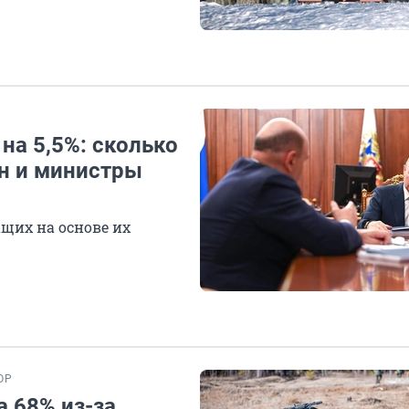
на 5,5%: сколько
ин и министры
щих на основе их
ОР
а 68% из-за