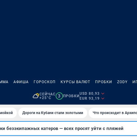
АММА
АФИША
ГОРОСКОП
КУРСЫ ВАЛЮТ
ПРОБКИ
ZODY
И
USD 80,93
СЕЙЧАС
3
ПРОБКИ
+25°C
EUR 93,19
омойкой
Дороги на Кубани стали золотыми
Что происходит в Архип
ки безэкипажных катеров — всех просят уйти с пляжей