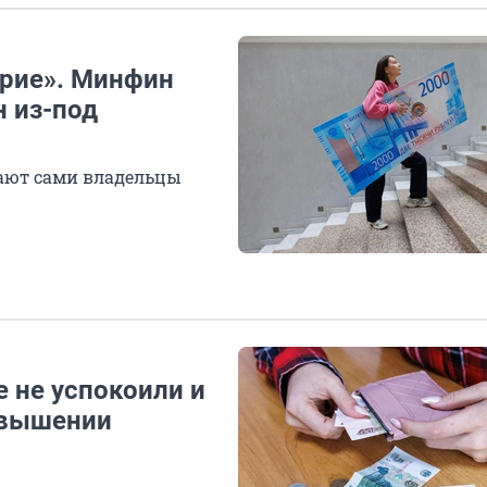
ерие». Минфин
н из-под
мают сами владельцы
е не успокоили и
овышении