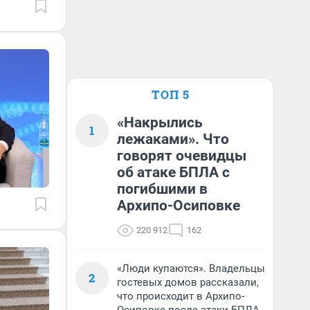
ТОП 5
«Накрылись
1
лежаками». Что
говорят очевидцы
об атаке БПЛА с
погибшими в
Архипо-Осиповке
220 912
162
«Люди купаются». Владельцы
2
гостевых домов рассказали,
что происходит в Архипо-