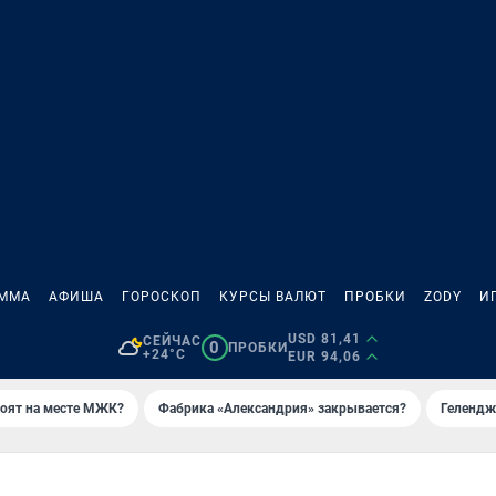
АММА
АФИША
ГОРОСКОП
КУРСЫ ВАЛЮТ
ПРОБКИ
ZODY
И
USD 81,41
СЕЙЧАС
0
ПРОБКИ
+24°C
EUR 94,06
роят на месте МЖК?
Фабрика «Александрия» закрывается?
Гелендж