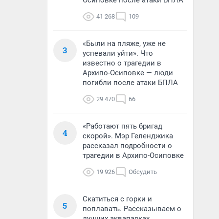
Осиповке после атаки БПЛА
41 268
109
«Были на пляже, уже не
3
успевали уйти». Что
известно о трагедии в
Архипо-Осиповке — люди
погибли после атаки БПЛА
29 470
66
«Работают пять бригад
4
скорой». Мэр Геленджика
рассказал подробности о
трагедии в Архипо-Осиповке
19 926
Обсудить
Скатиться с горки и
5
поплавать. Рассказываем о
лучших аквапарках