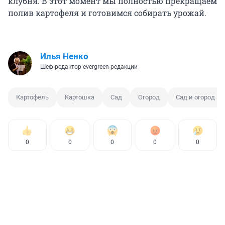
клубня. В этот момент мы полностью прекращаем
полив картофеля и готовимся собирать урожай.
Илья Ненко
Шеф-редактор evergreen-редакции
Картофель
Картошка
Сад
Огород
Сад и огород
0
0
0
0
0