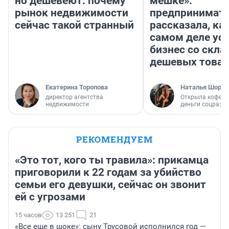
но дешевеют: почему
мешке»:
рынок недвижимости
предпринимат
сейчас такой странный
рассказала, как
самом деле ус
бизнес со скл
дешевых това
Екатерина Торопова
Наталья Шорох
директор агентства
Открыла кофейн
недвижимости
деньги соцразв
РЕКОМЕНДУЕМ
«Это тот, кого ты травила»: прикамца
приговорили к 22 годам за убийство
семьи его девушки, сейчас он звонит
ей с угрозами
15 часов
13 251
21
«Все еще в шоке»: сыну Трусовой исполнился год —