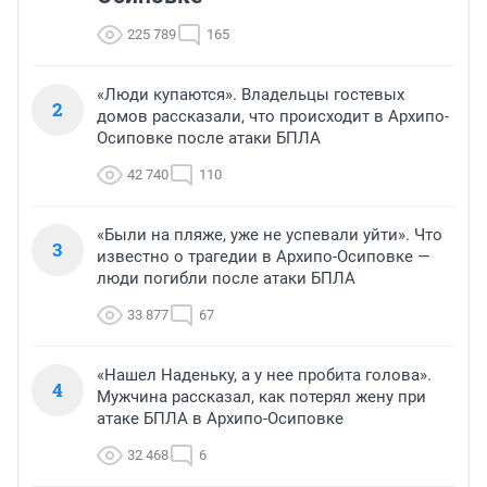
225 789
165
«Люди купаются». Владельцы гостевых
2
домов рассказали, что происходит в Архипо-
Осиповке после атаки БПЛА
42 740
110
«Были на пляже, уже не успевали уйти». Что
3
известно о трагедии в Архипо-Осиповке —
люди погибли после атаки БПЛА
33 877
67
«Нашел Наденьку, а у нее пробита голова».
4
Мужчина рассказал, как потерял жену при
атаке БПЛА в Архипо-Осиповке
32 468
6