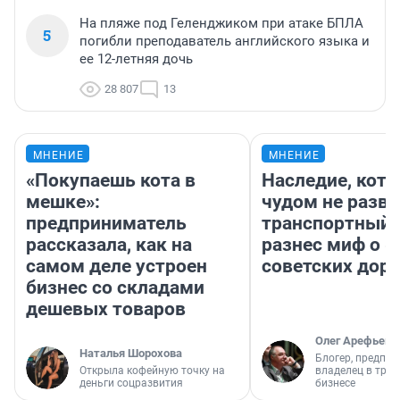
На пляже под Геленджиком при атаке БПЛА
5
погибли преподаватель английского языка и
ее 12-летняя дочь
28 807
13
МНЕНИЕ
МНЕНИЕ
«Покупаешь кота в
Наследие, кото
мешке»:
чудом не разва
предприниматель
транспортный 
рассказала, как на
разнес миф о 
самом деле устроен
советских доро
бизнес со складами
дешевых товаров
Олег Арефьев
Наталья Шорохова
Блогер, предпри
Открыла кофейную точку на
владелец в тра
деньги соцразвития
бизнесе