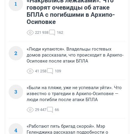
«Накрылись лежаками». Что
1
говорят очевидцы об атаке
БПЛА с погибшими в Архипо-
Осиповке
221 938
162
«Люди купаются». Владельцы гостевых
2
домов рассказали, что происходит в Архипо-
Осиповке после атаки БПЛА
41 258
109
«Были на пляже, уже не успевали уйти». Что
3
известно о трагедии в Архипо-Осиповке —
люди погибли после атаки БПЛА
29 447
66
«Работают пять бригад скорой». Мэр
4
Геленджика рассказал подробности о