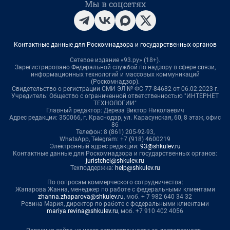
Мы в соцсетях
Контактные данные для Роскомнадзора и государственных органов
Сетевое издание «93.ру» (18+).
Зарегистрировано Федеральной службой по надзору в сфере связи,
информационных технологий и массовых коммуникаций
(Роскомнадзор).
Свидетельство о регистрации СМИ ЭЛ № ФС 77-84682 от 06.02.2023 г.
Учредитель: Общество с ограниченной ответственностью "ИНТЕРНЕТ
ТЕХНОЛОГИИ"
Главный редактор: Дереза Виктор Николаевич
Адрес редакции: 350066, г. Краснодар, ул. Карасунская, 60, 8 этаж, офис
86
Телефон: 8 (861) 205-92-93,
WhatsApp, Telegram: +7 (918) 4600219
Электронный адрес редакции:
93@shkulev.ru
Контактные данные для Роскомнадзора и государственных органов:
juristchel@shkulev.ru
Техподдержка:
help@shkulev.ru
По вопросам коммерческого сотрудничества:
Жапарова Жанна, менеджер по работе с федеральными клиентами
zhanna.zhaparova@shkulev.ru
, моб. + 7 982 640 34 32
Ревина Мария, директор по работе с федеральными клиентами
mariya.revina@shkulev.ru
, моб. +7 910 402 4056