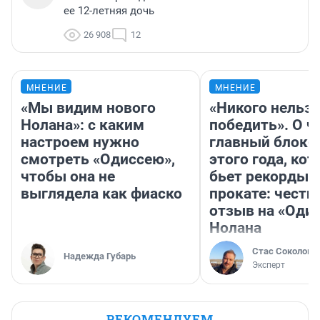
ее 12-летняя дочь
26 908
12
МНЕНИЕ
МНЕНИЕ
«Мы видим нового
«Никого нельз
Нолана»: с каким
победить». О ч
настроем нужно
главный блокб
смотреть «Одиссею»,
этого года, ко
чтобы она не
бьет рекорды 
выглядела как фиаско
прокате: честн
отзыв на «Оди
Нолана
Стас Соколов
Надежда Губарь
Эксперт
РЕКОМЕНДУЕМ