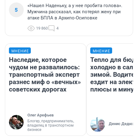
«Нашел Наденьку, а у нее пробита голова».
5
Мужчина рассказал, как потерял жену при
атаке БПЛА в Архипо-Осиповке
19 860
4
МНЕНИЕ
МНЕНИЕ
Наследие, которое
Тепло для бюд
чудом не развалилось:
холодно в сало
транспортный эксперт
зимой. Водител
разнес миф о «вечных»
ездит на элект
советских дорогах
плюсы и мину
Олег Арефьев
Блогер, предприниматель,
Денис Дедюхи
владелец в транспортном
бизнесе