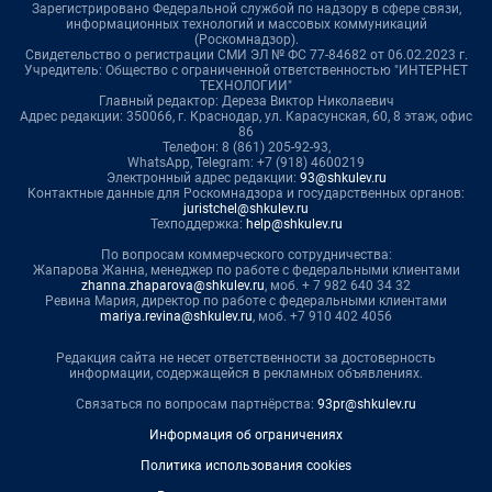
Зарегистрировано Федеральной службой по надзору в сфере связи,
информационных технологий и массовых коммуникаций
(Роскомнадзор).
Свидетельство о регистрации СМИ ЭЛ № ФС 77-84682 от 06.02.2023 г.
Учредитель: Общество с ограниченной ответственностью "ИНТЕРНЕТ
ТЕХНОЛОГИИ"
Главный редактор: Дереза Виктор Николаевич
Адрес редакции: 350066, г. Краснодар, ул. Карасунская, 60, 8 этаж, офис
86
Телефон: 8 (861) 205-92-93,
WhatsApp, Telegram: +7 (918) 4600219
Электронный адрес редакции:
93@shkulev.ru
Контактные данные для Роскомнадзора и государственных органов:
juristchel@shkulev.ru
Техподдержка:
help@shkulev.ru
По вопросам коммерческого сотрудничества:
Жапарова Жанна, менеджер по работе с федеральными клиентами
zhanna.zhaparova@shkulev.ru
, моб. + 7 982 640 34 32
Ревина Мария, директор по работе с федеральными клиентами
mariya.revina@shkulev.ru
, моб. +7 910 402 4056
Редакция сайта не несет ответственности за достоверность
информации, содержащейся в рекламных объявлениях.
Связаться по вопросам партнёрства:
93pr@shkulev.ru
Информация об ограничениях
Политика использования cookies