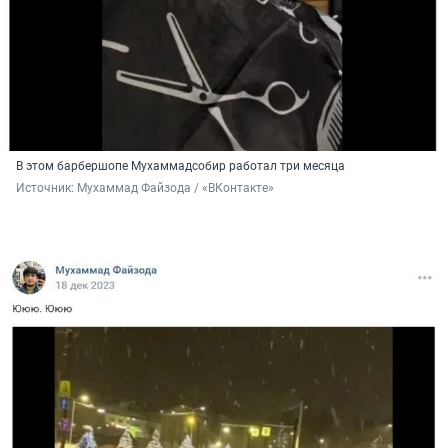
В этом барбершопе Мухаммадсобир работал три месяца
Источник: 
Мухаммад Файзода / «ВКонтакте»