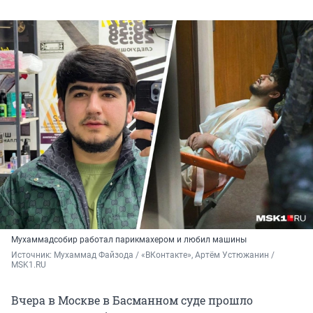
Мухаммадсобир работал парикмахером и любил машины
Источник: 
Мухаммад Файзода / «ВКонтакте», Артём Устюжанин / 
MSK1.RU
Вчера в Москве в Басманном суде прошло