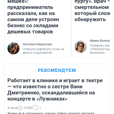
мешке»:
пургу». Врач — 
предприниматель
смертельном д
рассказала, как на
который слож
самом деле устроен
обнаружить
бизнес со складами
дешевых товаров
Ирина Волкова
Наталья Шорохова
Главврач клини
Открыла кофейную точку на
«Реабилитация 
деньги соцразвития
Волковой»
РЕКОМЕНДУЕМ
Работает в клинике и играет в театре
— что известно о сестре Вани
Дмитриенко, оскандалившейся на
концерте в «Лужниках»
4 часа
3 092
1
Ученый в изгнании: какую тайну хранит могила