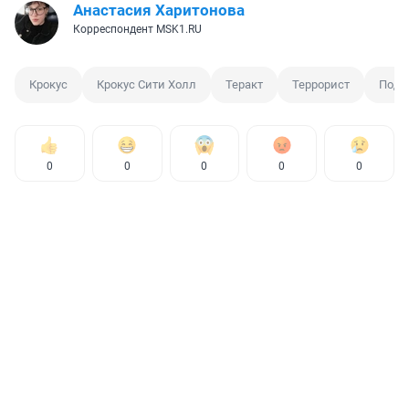
Анастасия Харитонова
Корреспондент MSK1.RU
Крокус
Крокус Сити Холл
Теракт
Террорист
Подр
0
0
0
0
0