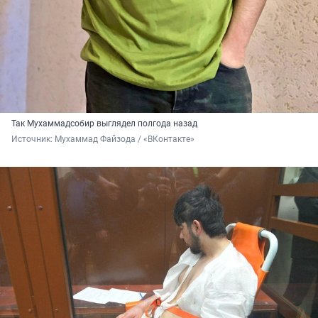
Так Мухаммадсобир выглядел полгода назад
Источник: 
Мухаммад Файзода / «ВКонтакте»