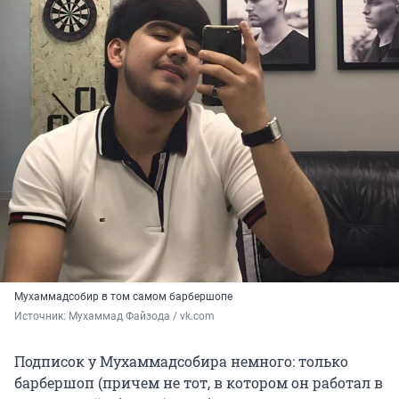
Мухаммадсобир в том самом барбершопе
Источник: 
Мухаммад Файзода / vk.com
Подписок у Мухаммадсобира немного: только
барбершоп (причем не тот, в котором он работал в