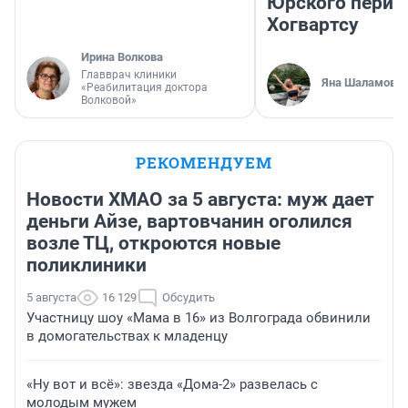
Юрского перио
Хогвартсу
Ирина Волкова
Главврач клиники
Яна Шаламова
«Реабилитация доктора
Волковой»
РЕКОМЕНДУЕМ
Новости ХМАО за 5 августа: муж дает
деньги Айзе, вартовчанин оголился
возле ТЦ, откроются новые
поликлиники
5 августа
16 129
Обсудить
Участницу шоу «Мама в 16» из Волгограда обвинили
в домогательствах к младенцу
«Ну вот и всё»: звезда «Дома-2» развелась с
молодым мужем