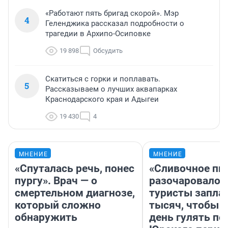
«Работают пять бригад скорой». Мэр
4
Геленджика рассказал подробности о
трагедии в Архипо-Осиповке
19 898
Обсудить
Скатиться с горки и поплавать.
5
Рассказываем о лучших аквапарках
Краснодарского края и Адыгеи
19 430
4
МНЕНИЕ
МНЕНИЕ
«Спуталась речь, понес
«Сливочное пи
пургу». Врач — о
разочаровало»
смертельном диагнозе,
туристы запла
который сложно
тысяч, чтобы 
обнаружить
день гулять по