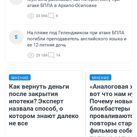
атаке БПЛА в Архипо-Осиповке
33 066
6
На пляже под Геленджиком при атаке БПЛА
5
погибли преподаватель английского языка и
ее 12-летняя дочь
29 184
14
МНЕНИЕ
МНЕНИЕ
Как вернуть деньги
«Аналоговая ж
после закрытия
вот что нам ну
ипотеки? Эксперт
Почему новые
назвала способ, о
блокбастеры
котором знают далеко
проваливаются,
не все
повторы стары
фильмов соби