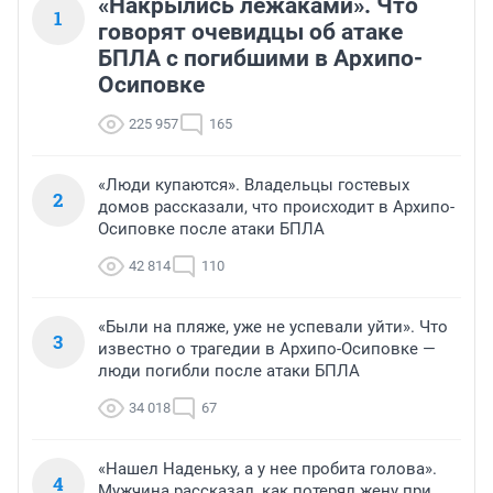
«Накрылись лежаками». Что
1
говорят очевидцы об атаке
БПЛА с погибшими в Архипо-
Осиповке
225 957
165
«Люди купаются». Владельцы гостевых
2
домов рассказали, что происходит в Архипо-
Осиповке после атаки БПЛА
42 814
110
«Были на пляже, уже не успевали уйти». Что
3
известно о трагедии в Архипо-Осиповке —
люди погибли после атаки БПЛА
34 018
67
«Нашел Наденьку, а у нее пробита голова».
4
Мужчина рассказал, как потерял жену при