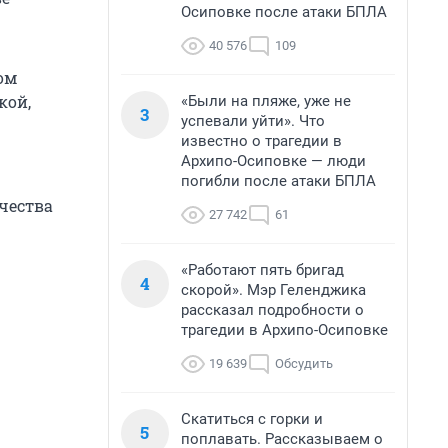
Осиповке после атаки БПЛА
40 576
109
ом
кой,
«Были на пляже, уже не
3
успевали уйти». Что
известно о трагедии в
Архипо-Осиповке — люди
погибли после атаки БПЛА
чества
27 742
61
«Работают пять бригад
4
скорой». Мэр Геленджика
рассказал подробности о
трагедии в Архипо-Осиповке
19 639
Обсудить
Скатиться с горки и
5
поплавать. Рассказываем о