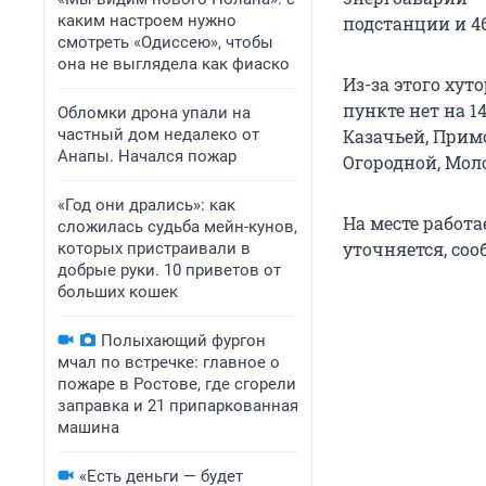
каким настроем нужно
подстанции и 4
смотреть «Одиссею», чтобы
она не выглядела как фиаско
Из-за этого хут
пункте нет на 1
Обломки дрона упали на
частный дом недалеко от
Казачьей, Прим
Анапы. Начался пожар
Огородной, Мол
«Год они дрались»: как
На месте работ
сложилась судьба мейн-кунов,
уточняется, со
которых пристраивали в
добрые руки. 10 приветов от
больших кошек
Полыхающий фургон
мчал по встречке: главное о
пожаре в Ростове, где сгорели
заправка и 21 припаркованная
машина
«Есть деньги — будет