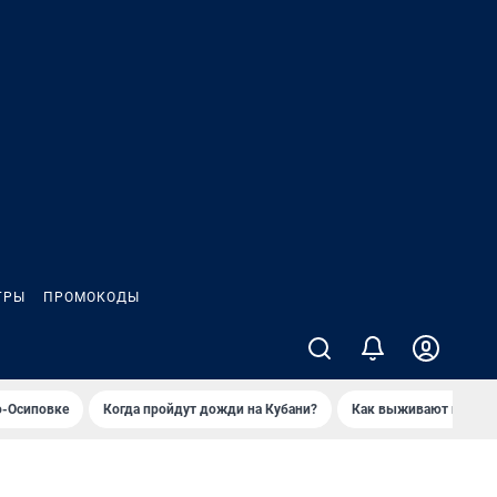
ГРЫ
ПРОМОКОДЫ
о-Осиповке
Когда пройдут дожди на Кубани?
Как выживают продавц