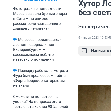
Хутор Л
Фотография с поверхности
без свет
Марса вызвала бурные споры
в Сети — на снимке
рассмотрели «загадочного
Электричес
ходящего человека»
6 января 2023, 10:53
Mercedes производителя
дронов подорвали под
Екатеринбургом —
Написать
рассказываем всё, что
известно о покушении
Паспарту работал в метро, а
Фура был продюсером: тайны
«Форта Боярд», о которых вы
не знали
Сможете не попасться на
уловки? На вопросах этого
теста спотыкаются 90 % людей