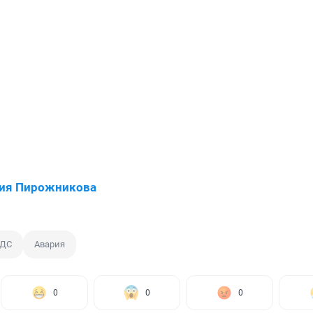
сия Пирожникова
ДС
Авария
0
0
0