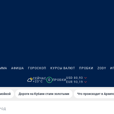
АММА
АФИША
ГОРОСКОП
КУРСЫ ВАЛЮТ
ПРОБКИ
ZODY
И
USD 80,93
СЕЙЧАС
0
ПРОБКИ
+23°C
EUR 93,19
омойкой
Дороги на Кубани стали золотыми
Что происходит в Архип
РОД