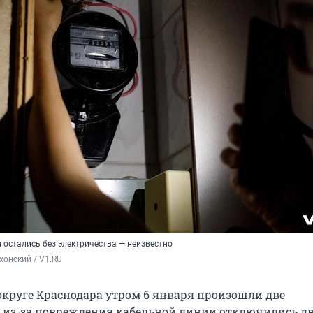
 остались без электричества — неизвестно
хонский / V1.RU
округе Краснодара утром 6 января произошли две
 из-за повреждения кабельной линии отключились д