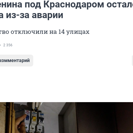
енина под Краснодаром остал
а из-за аварии
тво отключили на 14 улицах
2 356
 комментарий