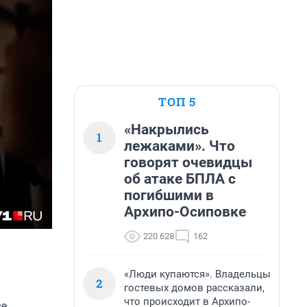
ТОП 5
«Накрылись
1
лежаками». Что
говорят очевидцы
об атаке БПЛА с
погибшими в
Архипо-Осиповке
220 628
162
«Люди купаются». Владельцы
2
гостевых домов рассказали,
что происходит в Архипо-
ве