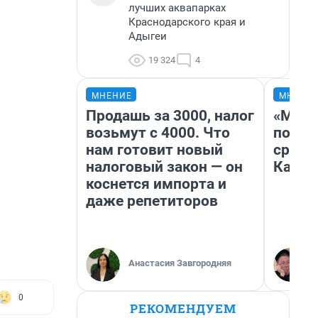
лучших аквапарках
Краснодарского края и
Адыгеи
19 324
4
МНЕНИЕ
МНЕНИ
Продашь за 3000, налог
«Маши
возьмут с 4000. Что
полет
нам готовит новый
сравн
налоговый закон — он
Казах
коснется импорта и
даже репетиторов
Анастасия Завгородняя
0
РЕКОМЕНДУЕМ