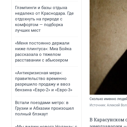
Глэмпинги и базы отдыха
недалеко от Краснодара. Где
отдохнуть на природе с
комфортом — подборка
лучших мест
«Меня постоянно держали
ниже плинтуса»: Миа Бойка
рассказала о тяжелом
расставании с абьюзером
«Антикризисная мера»:
правительство временно
разрешило продажу и ввоз
бензина «Евро-2» и «Евро-3»
Сколько именно людей
Встали поездами метро: в
Источник: 
Алексей Вол
Грузии и Абхазии произошел
полный блэкаут
В Карасунском 
энергоаварии —
«Мы видим нового Нолана»: с