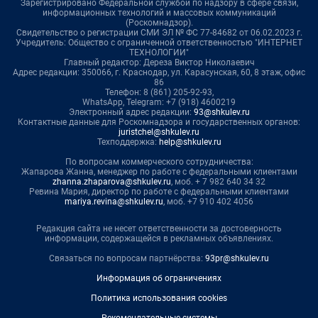
Зарегистрировано Федеральной службой по надзору в сфере связи,
информационных технологий и массовых коммуникаций
(Роскомнадзор).
Свидетельство о регистрации СМИ ЭЛ № ФС 77-84682 от 06.02.2023 г.
Учредитель: Общество с ограниченной ответственностью "ИНТЕРНЕТ
ТЕХНОЛОГИИ"
Главный редактор: Дереза Виктор Николаевич
Адрес редакции: 350066, г. Краснодар, ул. Карасунская, 60, 8 этаж, офис
86
Телефон: 8 (861) 205-92-93,
WhatsApp, Telegram: +7 (918) 4600219
Электронный адрес редакции:
93@shkulev.ru
Контактные данные для Роскомнадзора и государственных органов:
juristchel@shkulev.ru
Техподдержка:
help@shkulev.ru
По вопросам коммерческого сотрудничества:
Жапарова Жанна, менеджер по работе с федеральными клиентами
zhanna.zhaparova@shkulev.ru
, моб. + 7 982 640 34 32
Ревина Мария, директор по работе с федеральными клиентами
mariya.revina@shkulev.ru
, моб. +7 910 402 4056
Редакция сайта не несет ответственности за достоверность
информации, содержащейся в рекламных объявлениях.
Связаться по вопросам партнёрства:
93pr@shkulev.ru
Информация об ограничениях
Политика использования cookies