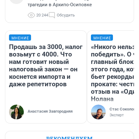
трагедии в Архипо-Осиповке
20 244
Обсудить
МНЕНИЕ
МНЕНИЕ
Продашь за 3000, налог
«Никого нельз
возьмут с 4000. Что
победить». О ч
нам готовит новый
главный блокб
налоговый закон — он
этого года, ко
коснется импорта и
бьет рекорды 
даже репетиторов
прокате: честн
отзыв на «Оди
Нолана
Стас Соколов
Анастасия Завгородняя
Эксперт
РЕКОМЕНДУЕМ