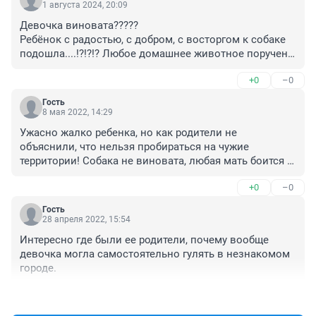
1 августа 2024, 20:09
Девочка виновата?????

Ребёнок с радостью, с добром, с восторгом к собаке 
подошла....!?!?!? Любое домашнее животное поручено 
хозяином! Только хозяин в ответе за своего питомца.

+0
–0
В данном случае у девочки нормальная реакция 
ребёнка на щенят. А у хозяина не нормальное 
Гость
отношение к своей ответственности за того, кого 
8 мая 2022, 14:29
приручил! Это ОН должен отвечать за смерть ребёнка! 
Ужасно жалко ребенка, но как родители не 
А вам бессовестным решалам, заткнуться бы👎👎👎👎
объяснили, что нельзя пробираться на чужие 
👎👎
территории! Собака не виновата, любая мать боится 
за своих детей.
+0
–0
Гость
28 апреля 2022, 15:54
Интересно где были ее родители, почему вообще 
девочка могла самостоятельно гулять в незнакомом 
городе.
+0
–0