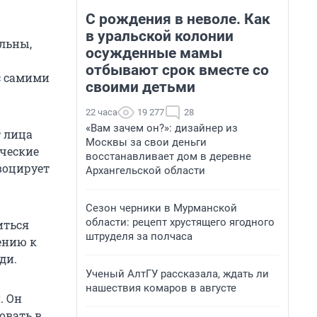
С рождения в неволе. Как
в уральской колонии
ельны,
осужденные мамы
отбывают срок вместе со
с самими
своими детьми
22 часа
19 277
28
«Вам зачем он?»: дизайнер из
т лица
Москвы за свои деньги
ческие
восстанавливает дом в деревне
воцирует
Архангельской области
Сезон черники в Мурманской
области: рецепт хрустящего ягодного
иться
штруделя за полчаса
ению к
ди.
Ученый АлтГУ рассказала, ждать ли
нашествия комаров в августе
. Он
овать в