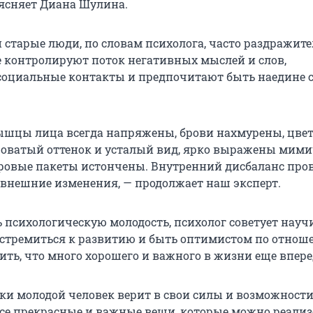
ъясняет Диана Шулина.
 старые люди, по словам психолога, часто раздражит
 контролируют поток негативных мыслей и слов,
оциальные контакты и предпочитают быть наедине 
мышцы лица всегда напряжены, брови нахмурены, цве
роватый оттенок и усталый вид, ярко выражены мими
овые пакеты истончены. Внутренний дисбаланс про
внешние изменения, — продолжает наш эксперт.
 психологическую молодость, психолог советует науч
 стремиться к развитию и быть оптимистом по отнош
ить, что много хорошего и важного в жизни еще впере
ки молодой человек верит в свои силы и возможности
все прекрасные и важные вещи, которые можно реализ