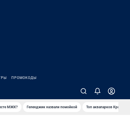
ГРЫ
ПРОМОКОДЫ
месте МЖК?
Геленджик назвали помойкой
Топ аквапарков Краснода