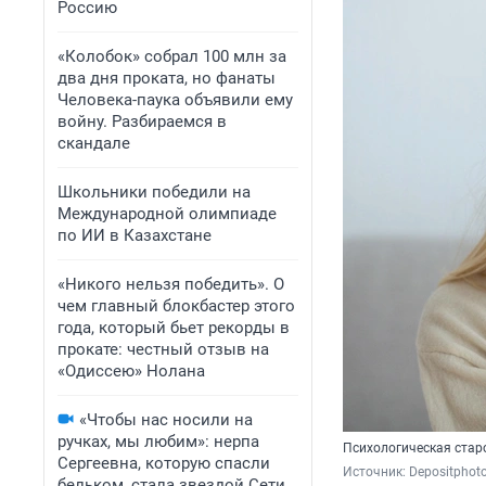
Россию
«Колобок» собрал 100 млн за
два дня проката, но фанаты
Человека-паука объявили ему
войну. Разбираемся в
скандале
Школьники победили на
Международной олимпиаде
по ИИ в Казахстане
«Никого нельзя победить». О
чем главный блокбастер этого
года, который бьет рекорды в
прокате: честный отзыв на
«Одиссею» Нолана
«Чтобы нас носили на
ручках, мы любим»: нерпа
Психологическая старо
Сергеевна, которую спасли
Источник: 
Depositphot
бельком, стала звездой Сети.