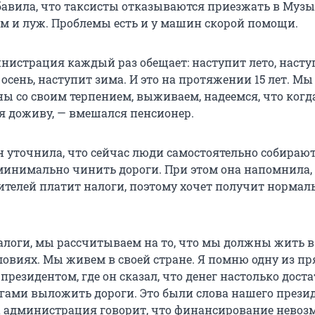
авила, что таксисты отказываются приезжать в Муз
ям и луж. Проблемы есть и у машин скорой помощи.
нистрация каждый раз обещает: наступит лето, насту
 осень, наступит зима. И это на протяжении 15 лет. М
ны со своим терпением, выживаем, надеемся, что когда
 я доживу, — вмешался пенсионер.
 уточнила, что сейчас люди самостоятельно собирают
минимально чинить дороги. При этом она напомнила,
телей платит налоги, поэтому хочет получит нормал
логи, мы рассчитываем на то, что мы должны жить в
овиях. Мы живем в своей стране. Я помню одну из п
резидентом, где он сказал, что денег настолько доста
гами выложить дороги. Это были слова нашего презид
 администрация говорит, что финансирование невоз