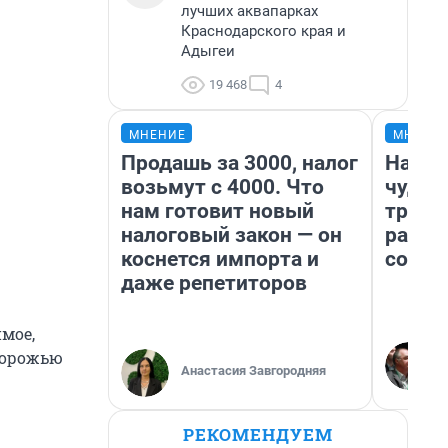
лучших аквапарках
Краснодарского края и
Адыгеи
19 468
4
МНЕНИЕ
МНЕНИ
Продашь за 3000, налог
Насле
возьмут с 4000. Что
чудом
нам готовит новый
транс
налоговый закон — он
разне
коснется импорта и
совет
даже репетиторов
мое,
здорожью
Анастасия Завгородняя
РЕКОМЕНДУЕМ