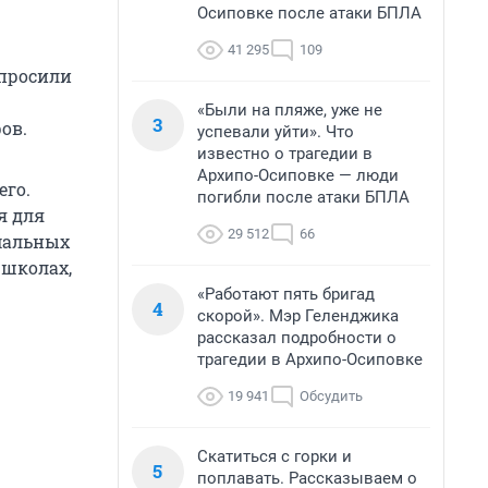
Осиповке после атаки БПЛА
41 295
109
опросили
«Были на пляже, уже не
3
ов.
успевали уйти». Что
известно о трагедии в
Архипо-Осиповке — люди
его.
погибли после атаки БПЛА
я для
29 512
66
рмальных
 школах,
«Работают пять бригад
4
скорой». Мэр Геленджика
рассказал подробности о
трагедии в Архипо-Осиповке
19 941
Обсудить
Скатиться с горки и
5
поплавать. Рассказываем о