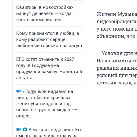
Квартиры в новостройках
начнут дешеветь — когда
Жители Музыкал
ждать снижения цен
видеообращение
у него помощи д
Кому признаются в любви, а
объяснили, что 
кому разобьют сердце:
любовный гороскоп на август
— Условия для 
ЕГЭ хотят отменить к 2027
Наша администр
году: в Госдуме уже
решения наших 
придумали замену. Новости 6
условий для пе
августа
детских садах, 
«Подушкой надавил на
лицо, чтобы не кричала»:
жених убил модель и год
возил ее труп в чемодане —
видео
У могилы педофила. Его
смерть разделила страну на