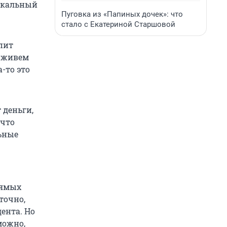
ыкальный
Пуговка из «Папиных дочек»: что
стало с Екатериной Старшовой
пит
ы живем
-то это
 деньги,
 что
ьные
рямых
точно,
ента. Но
можно,