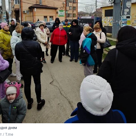
одня днем
т / T.me