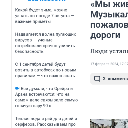
«Мы жив
Какой будет зима, можно
Музыкал
узнать по погоде 7 августа —
важные приметы
пожалов
дороги
Надвигается волна пугающих
вирусов — ученые
потребовали срочно усилить
Люди устал
безопасность
С 1 сентября детей будут
17 февраля 2024, 17:0
возить в автобусах по новым
правилам — что важно знать
3
коммент
Все думали, что Орейро и
Арана встречаются: что на
самом деле связывало самую
горячую пару 90-х
Теплая вода и рай для детей и
серферов. Рассказываем про