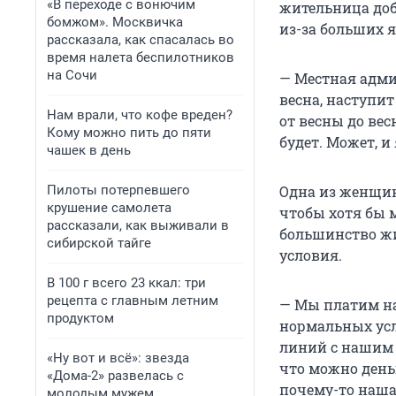
«В переходе с вонючим
жительница доб
бомжом». Москвичка
из-за больших 
рассказала, как спасалась во
время налета беспилотников
на Сочи
— Местная адми
весна, наступит
Нам врали, что кофе вреден?
от весны до вес
Кому можно пить до пяти
будет. Может, и
чашек в день
Пилоты потерпевшего
Одна из женщин
крушение самолета
чтобы хотя бы 
рассказали, как выживали в
большинство жи
сибирской тайге
условия.
В 100 г всего 23 ккал: три
рецепта с главным летним
— Мы платим на
продуктом
нормальных усл
линий с нашим п
«Ну вот и всё»: звезда
что можно день
«Дома-2» развелась с
почему-то наша
молодым мужем