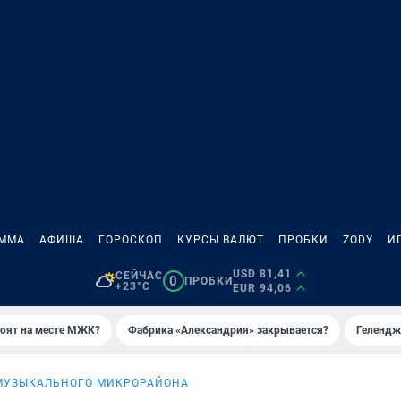
АММА
АФИША
ГОРОСКОП
КУРСЫ ВАЛЮТ
ПРОБКИ
ZODY
И
USD 81,41
СЕЙЧАС
0
ПРОБКИ
+23°C
EUR 94,06
роят на месте МЖК?
Фабрика «Александрия» закрывается?
Гелендж
МУЗЫКАЛЬНОГО МИКРОРАЙОНА