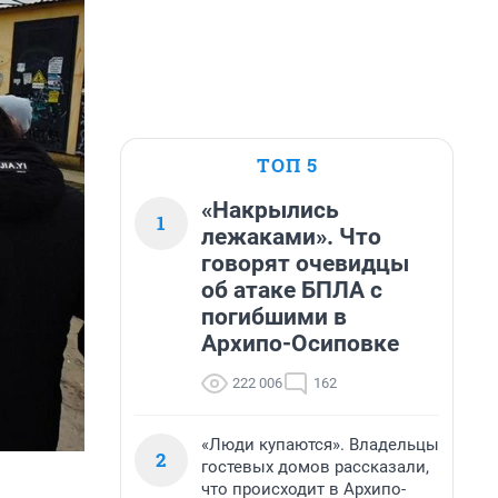
ТОП 5
«Накрылись
1
лежаками». Что
говорят очевидцы
об атаке БПЛА с
погибшими в
Архипо-Осиповке
222 006
162
«Люди купаются». Владельцы
2
гостевых домов рассказали,
что происходит в Архипо-