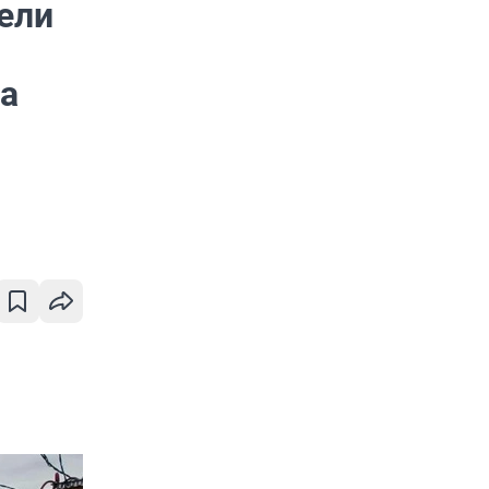
ели
а