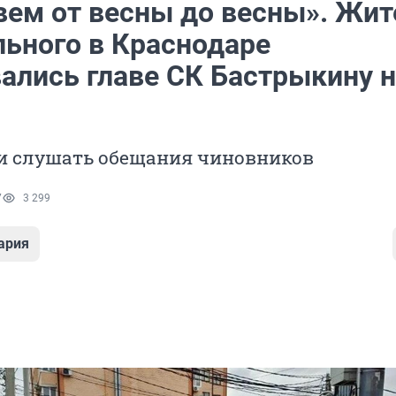
ем от весны до весны». Жит
ьного в Краснодаре
ались главе СК Бастрыкину н
и слушать обещания чиновников
7
3 299
ария