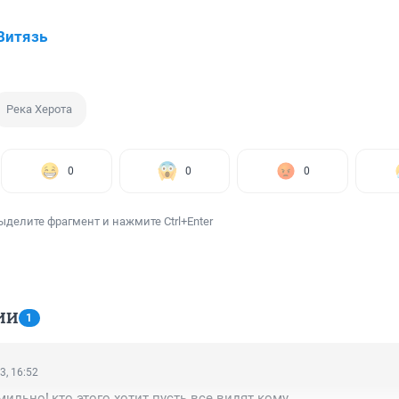
Витязь
Река Херота
0
0
0
ыделите фрагмент и нажмите Ctrl+Enter
ИИ
1
3, 16:52
льно!,кто этого хотит.пусть все видят кому...