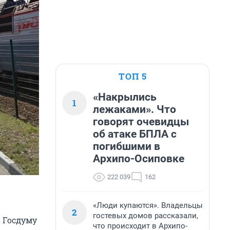
ТОП 5
«Накрылись
1
лежаками». Что
говорят очевидцы
об атаке БПЛА с
погибшими в
Архипо-Осиповке
222 039
162
«Люди купаются». Владельцы
2
гостевых домов рассказали,
 Госдуму
что происходит в Архипо-