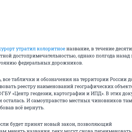
курорт утратил колоритное
название, в течение десят
тной достопримечательностью, однако полгода назад 
тоянию федеральных дорожников.
, все таблички и обозначения на территории России 
твовать реестру наименований географических объект
ФГБУ «Центр геодезии, картографии и ИПД». В этих до
 и осталась. И самоуправство местных чиновников там
бовав всё вернуть.
 если будет принят новый закон, позволяющий
м менять названия, реку могут снова переименовать.