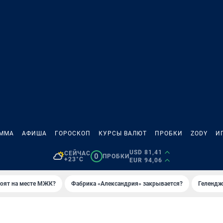
АММА
АФИША
ГОРОСКОП
КУРСЫ ВАЛЮТ
ПРОБКИ
ZODY
И
USD 81,41
СЕЙЧАС
0
ПРОБКИ
+23°C
EUR 94,06
роят на месте МЖК?
Фабрика «Александрия» закрывается?
Гелендж