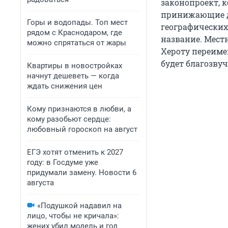
законопроект, 
принижающие д
Горы и водопады. Топ мест
географических
рядом с Краснодаром, где
название. Местн
можно спрятаться от жары
Хероту переиме
будет благозвуч
Квартиры в новостройках
начнут дешеветь — когда
ждать снижения цен
Кому признаются в любви, а
кому разобьют сердце:
любовный гороскоп на август
ЕГЭ хотят отменить к 2027
году: в Госдуме уже
придумали замену. Новости 6
августа
«Подушкой надавил на
лицо, чтобы не кричала»:
жених убил модель и год