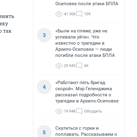
Осиповке после атаки БПЛА
41 306
109
менить
Реку
о так
«Были на пляже, уже не
3
успевали уйти». Что
известно о трагедии в
Архипо-Осиповке — люди
погибли после атаки БПЛА
29 543
66
«Работают пять бригад
4
скорой». Мэр Геленджика
рассказал подробности о
трагедии в Архипо-Осиповке
19 948
Обсудить
Скатиться с горки и
5
поплавать. Рассказываем о