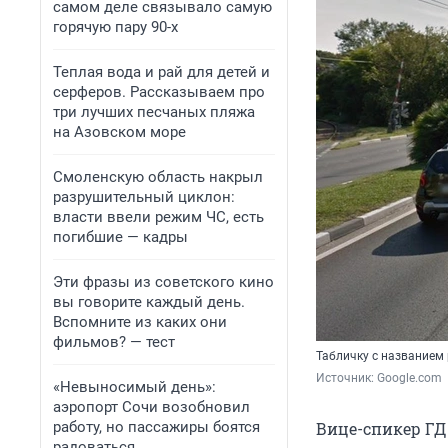
самом деле связывало самую
горячую пару 90-х
Теплая вода и рай для детей и
серферов. Рассказываем про
три лучших песчаных пляжа
на Азовском море
Смоленскую область накрыл
разрушительный циклон:
власти ввели режим ЧС, есть
погибшие — кадры
Эти фразы из советского кино
вы говорите каждый день.
Вспомните из каких они
фильмов? — тест
Табличку с названием 
Источник: 
Google.com
«Невыносимый день»:
аэропорт Сочи возобновил
работу, но пассажиры боятся
Вице-спикер ГД
радоваться