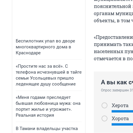
пояснительной 
органам муниц
объекты, в том
«Предоставлен
Беспилотник упал во дворе
принимать таки
многоквартирного дома в
населенных пун
Краснодаре
отмечается в п
«Простите нас за всё». С
телефона исчезнувшей в тайге
семьи Усольцевых пришло
А вы как с
леденящее душу сообщение
Опрос завершен 3
«Меня годами преследует
бывшая любовница мужа: она
Херота
портит жилье и угрожает».
Реальная история
Хорота
В Тамани владельцы участка