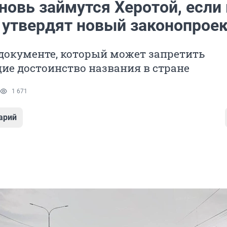
новь займутся Херотой, если 
 утвердят новый законопрое
 документе, который может запретить
е достоинство названия в стране
1 671
арий