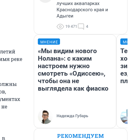
лучших аквапарках
Краснодарского края и
Адыгеи
19 471
4
МНЕНИЕ
МНЕНИ
«Мы видим нового
Тепло
илетий
Нолана»: с каким
холод
имя реке
настроем нужно
зимой
смотреть «Одиссею»,
ездит
чтобы она не
плюсы
должны
выглядела как фиаско
ов,
кументах
 не
Надежда Губарь
РЕКОМЕНДУЕМ
 В