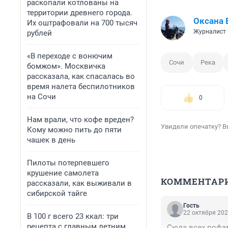
раскопали котлованы на
территории древнего города.
Оксана 
Их оштрафовали на 700 тысяч
Журналист
рублей
«В переходе с вонючим
Сочи
Река
бомжом». Москвичка
рассказала, как спасалась во
время налета беспилотников
на Сочи
0
Нам врали, что кофе вреден?
Увидели опечатку? В
Кому можно пить до пяти
чашек в день
Пилоты потерпевшего
крушение самолета
КОММЕНТАР
рассказали, как выживали в
сибирской тайге
Гость
22 октября 202
В 100 г всего 23 ккал: три
рецепта с главным летним
Сюда всех пофами