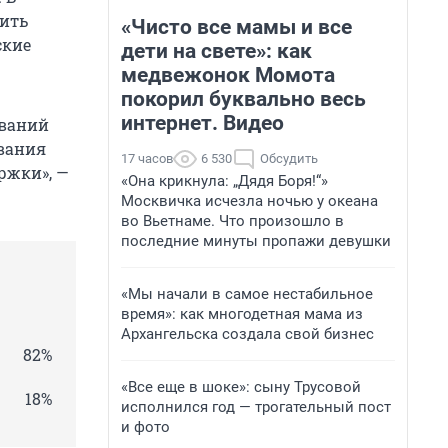
шить
«Чисто все мамы и все
ские
дети на свете»: как
медвежонок Момота
покорил буквально весь
интернет. Видео
ований
вания
17 часов
6 530
Обсудить
ржки», —
«Она крикнула: „Дядя Боря!“»
Москвичка исчезла ночью у океана
во Вьетнаме. Что произошло в
последние минуты пропажи девушки
«Мы начали в самое нестабильное
время»: как многодетная мама из
Архангельска создала свой бизнес
82%
«Все еще в шоке»: сыну Трусовой
18%
исполнился год — трогательный пост
и фото