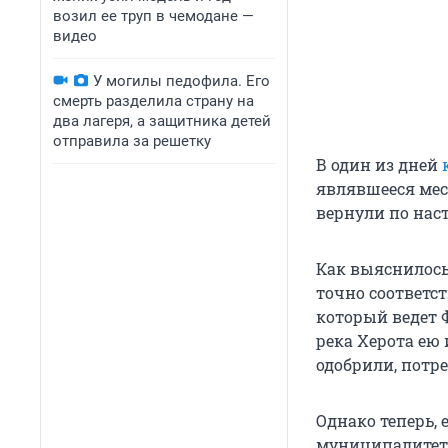
возил ее труп в чемодане —
видео
У могилы педофила. Его
смерть разделила страну на
два лагеря, а защитника детей
отправила за решетку
В один из дней
являвшееся мес
вернули по нас
Как выяснилось
точно соответс
который ведет 
река Херота ею
одобрили, потре
Однако теперь,
муниципалитета