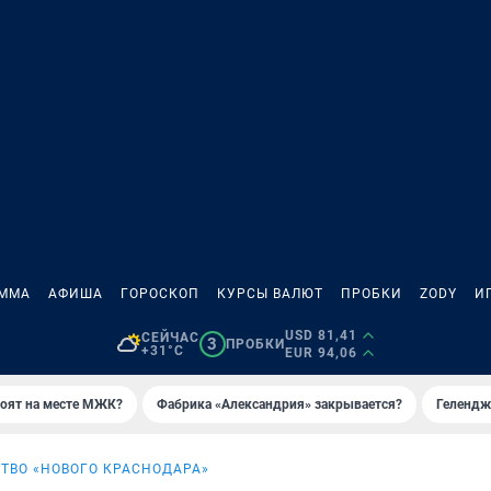
АММА
АФИША
ГОРОСКОП
КУРСЫ ВАЛЮТ
ПРОБКИ
ZODY
И
USD 81,41
СЕЙЧАС
3
ПРОБКИ
+31°C
EUR 94,06
роят на месте МЖК?
Фабрика «Александрия» закрывается?
Гелендж
ТВО «НОВОГО КРАСНОДАРА»