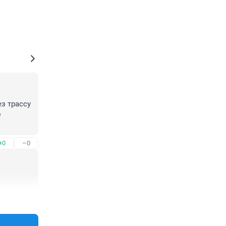
з трассу 
 
+0
–0
+0
–0