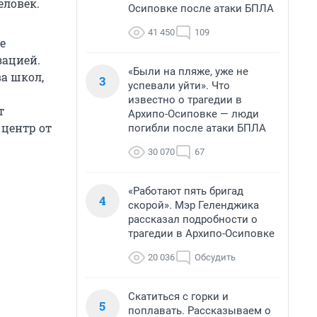
еловек.
Осиповке после атаки БПЛА
41 450
109
е
зацией.
«Были на пляже, уже не
а школ,
3
успевали уйти». Что
известно о трагедии в
т
Архипо-Осиповке — люди
 центр от
погибли после атаки БПЛА
30 070
67
«Работают пять бригад
4
скорой». Мэр Геленджика
рассказал подробности о
трагедии в Архипо-Осиповке
20 036
Обсудить
Скатиться с горки и
5
поплавать. Рассказываем о