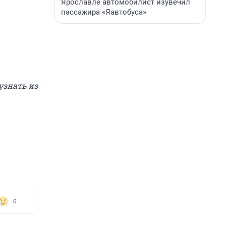
Ярославле автомобилист изувечил
пассажира «Яавтобуса»
узнать из
0