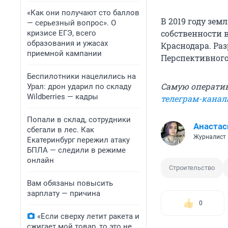
«Как они получают сто баллов
В 2019 году зе
— серьезный вопрос». О
собственности 
кризисе ЕГЭ, всего
образования и ужасах
Краснодара. Ра
приемной кампании
Перспективного 
Беспилотники нацелились на
Самую оператив
Урал: дрон ударил по складу
Wildberries — кадры
телеграм-канал
Попали в склад, сотрудники
Анаста
сбегали в лес. Как
Журналист
Екатеринбург пережил атаку
БПЛА — следили в режиме
онлайн
Строительство
Вам обязаны повысить
зарплату — причина
0
«Если сверху летит ракета и
сжигает мой товар, то это не