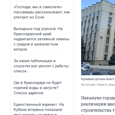
«Господи, мы в самолете»:
пассажиры рассказывают, как
улетают из Сочи
Выходные под угрозой. На
Краснодарский край
надвигается затяжной ливень
с градом и шквалистым
ветром
За какие публикации в
соцсетях вас уволят с работы:
список
Краевые органы власт
Где в Краснодаре не будет
Источник: 
Никита Зыря
горячей воды в августе?
Список адресов
Накануне город
реализации мас
Единственный вариант. На
Кубани впервые показали
строительства 
тест защиты от медуз в