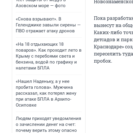
Новознаменског
Азовском море — фото
Пока разработан
«Снова взрывают». В
вынесут на общ
Геленджике завыли сирены —
ПВО отражает атаку дронов
Каких-либо точ
детсадов и парк
«На 18 отдыхающих 18
Краснодаре» со
поваров». Как проходит лето в
переселить туд
Крыму с перебоями света и
пробок.
бензина, водой по графику и
налетами БПЛА
«Нашел Наденьку, а у нее
пробита голова». Мужчина
рассказал, как потерял жену
при атаке БПЛА в Архипо-
Осиповке
Людям приходят уведомления
о зачислении денег на счет:
почему верить этому опасно