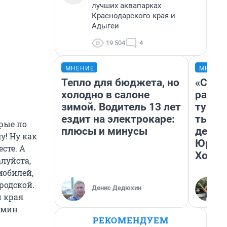
лучших аквапарках
Краснодарского края и
Адыгеи
19 504
4
МНЕНИЕ
МНЕНИ
Тепло для бюджета, но
«Слив
холодно в салоне
разоч
зимой. Водитель 13 лет
турис
ездит на электрокаре:
тысяч
рые по
плюсы и минусы
день 
у! Ну как
Юрско
есте. А
Хогва
алуйста,
мобилей,
ородской.
Денис Дедюхин
и края
амин
РЕКОМЕНДУЕМ