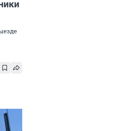
ники
ыезде