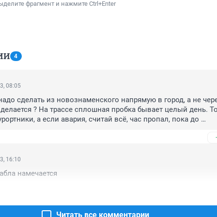
ыделите фрагмент и нажмите Ctrl+Enter
ИИ
4
3, 08:05
надо сделать из новознаменского напрямую в город, а не чере
 делается ? На трассе сплошная пробка бывает целый день. То
рортники, а если авария, считай всё, час пропал, пока до 
о доползешь
3, 16:10
бабла намечается
Читать все комментарии