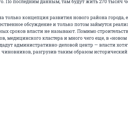
о. По последним данным, там будут жить 270 тысяч ч
а только концепция развития нового района города, е
ественное обсуждение и только потом займутся реали
ных сроков власти не называют. Помимо строительств
ов, медицинского кластера и много чего еще, в «новом
здадут административно-деловой центр — власти хотя
а чиновников, разгрузив таким образом исторический