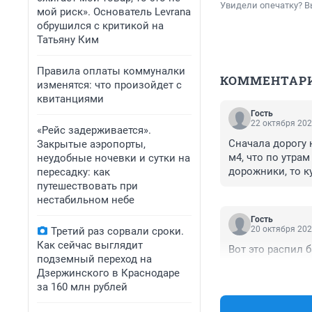
Увидели опечатку? В
мой риск». Основатель Levrana
обрушился с критикой на
Татьяну Ким
Правила оплаты коммуналки
КОММЕНТАР
изменятся: что произойдет с
квитанциями
Гость
22 октября 202
«Рейс задерживается».
Сначала дорогу 
Закрытые аэропорты,
м4, что по утрам
неудобные ночевки и сутки на
дорожники, то ку
пересадку: как
комсомольског
путешествовать при
нестабильном небе
Гость
20 октября 202
Третий раз сорвали сроки.
Как сейчас выглядит
Вот это распил 
подземный переход на
Дзержинского в Краснодаре
за 160 млн рублей