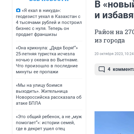
В «новы
«Я ехал в никуда»:
и избавя
геодезист уехал в Казахстан с
4 тысячами рублей и построил
бизнес с нуля. Теперь он
Район на 27
продает франшизы
из города
«Она крикнула: „Дядя Боря!“»
25-летняя туристка исчезла
20 октября 2023, 10:24
ночью у океана во Вьетнаме.
Что произошло в последние
4
коммент
минуты ее пропажи
«Мы на улицу боимся
выходить». Жительница
Новороссийска рассказала об
атаке БПЛА
«Это общий ребенок, а не „муж
помогает“»: истории семей,
где в декрет ушел отец