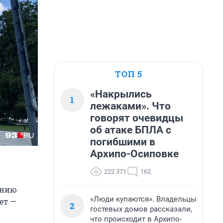
ТОП 5
«Накрылись
1
лежаками». Что
говорят очевидцы
об атаке БПЛА с
погибшими в
Архипо-Осиповке
222 371
162
ению
«Люди купаются». Владельцы
ет —
2
гостевых домов рассказали,
что происходит в Архипо-