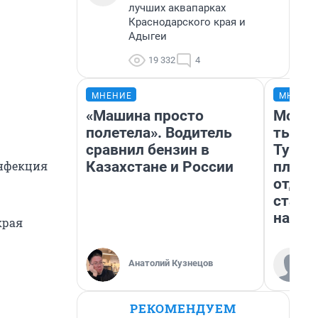
лучших аквапарках
Краснодарского края и
Адыгеи
19 332
4
МНЕНИЕ
МНЕНИ
«Машина просто
Море 
полетела». Водитель
тысяч
сравнил бензин в
Турис
Казахстане и России
плюса
инфекция
отдых
стало
наст
края
Анатолий Кузнецов
РЕКОМЕНДУЕМ