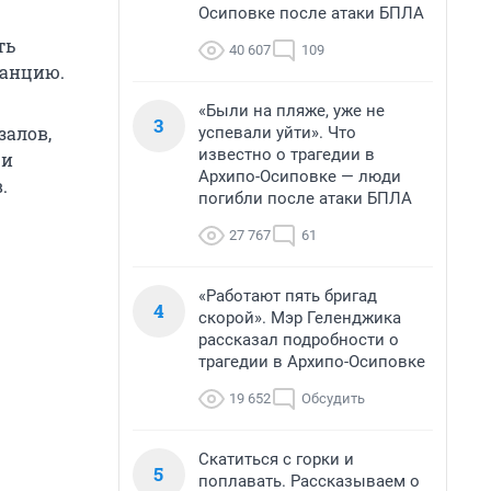
Осиповке после атаки БПЛА
ть
40 607
109
танцию.
«Были на пляже, уже не
3
залов,
успевали уйти». Что
известно о трагедии в
 и
Архипо-Осиповке — люди
.
погибли после атаки БПЛА
27 767
61
«Работают пять бригад
4
скорой». Мэр Геленджика
рассказал подробности о
трагедии в Архипо-Осиповке
19 652
Обсудить
Скатиться с горки и
5
поплавать. Рассказываем о