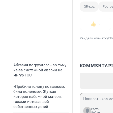
QR-код
Ростов
0
Увидели опечатку? В
КОММЕНТАР
Абхазия погрузилась во тьму
из-за системной аварии на
Ингур ГЭС
«Пробила голову ковшиком,
била поленом». Жуткая
история набожной матери,
годами истязавшей
собственных детей
Гость
Войти