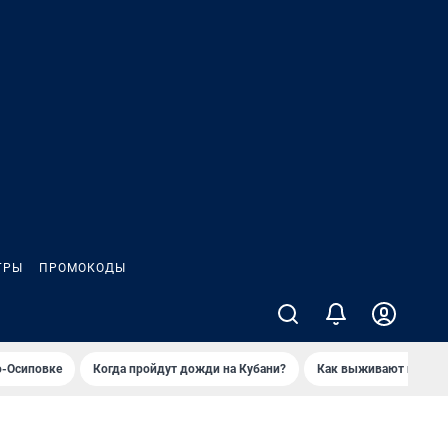
ГРЫ
ПРОМОКОДЫ
о-Осиповке
Когда пройдут дожди на Кубани?
Как выживают продавц