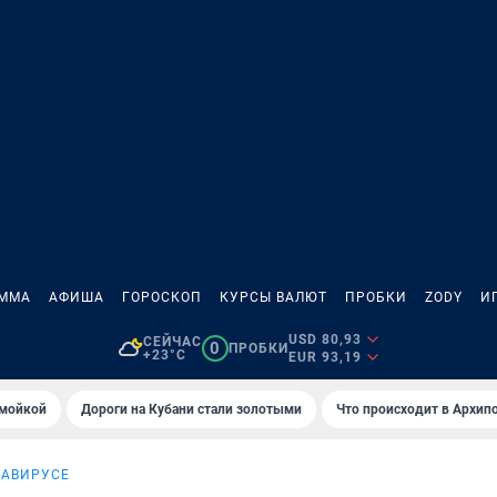
АММА
АФИША
ГОРОСКОП
КУРСЫ ВАЛЮТ
ПРОБКИ
ZODY
И
USD 80,93
СЕЙЧАС
0
ПРОБКИ
+23°C
EUR 93,19
омойкой
Дороги на Кубани стали золотыми
Что происходит в Архип
НАВИРУСЕ