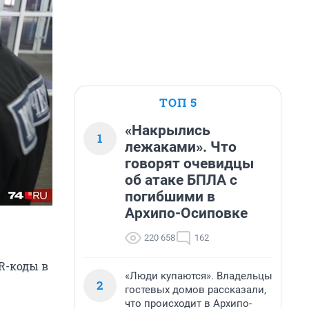
ТОП 5
«Накрылись
1
лежаками». Что
говорят очевидцы
об атаке БПЛА с
погибшими в
Архипо-Осиповке
220 658
162
R-коды в
«Люди купаются». Владельцы
2
гостевых домов рассказали,
что происходит в Архипо-