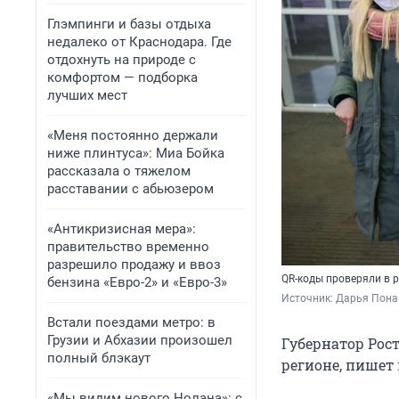
Глэмпинги и базы отдыха
недалеко от Краснодара. Где
отдохнуть на природе с
комфортом — подборка
лучших мест
«Меня постоянно держали
ниже плинтуса»: Миа Бойка
рассказала о тяжелом
расставании с абьюзером
«Антикризисная мера»:
правительство временно
разрешило продажу и ввоз
QR-коды проверяли в 
бензина «Евро-2» и «Евро-3»
Источник: 
Дарья Пона 
Встали поездами метро: в
Грузии и Абхазии произошел
Губернатор Рост
полный блэкаут
регионе, пишет
«Мы видим нового Нолана»: с