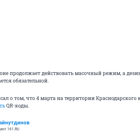
ионе продолжает действовать масочный режим, а дез
ется обязательной.
сал о том, что 4 марта на территории Краснодарского 
ть
QR-коды.
айнутдинов
ент 161.RU