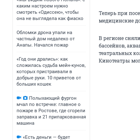
каким настроем нужно
смотреть «Одиссею», чтобы
Теперь при пос
она не выглядела как фиаско
медицинские до
Обломки дрона упали на
В регионе снял
частный дом недалеко от
Анапы. Начался пожар
бассейнов, акв
театральных ко
«Год они дрались»: как
Кинотеатры мог
сложилась судьба мейн-кунов,
которых пристраивали в
добрые руки. 10 приветов от
больших кошек
Полыхающий фургон
мчал по встречке: главное о
пожаре в Ростове, где сгорели
заправка и 21 припаркованная
машина
«Есть деньги — будет