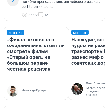
5
погибли преподаватель английского языка и
ее 12-летняя дочь
27 422
12
МНЕНИЕ
МНЕНИЕ
«Финал не совпал с
Наследие, кото
ожиданиями»: стоит ли
чудом не разва
смотреть фильм
транспортный 
«Старый орел» на
разнес миф о 
большом экране —
советских доро
честная рецензия
Олег Арефьев
Блогер, предпри
Надежда Губарь
владелец в тра
бизнесе