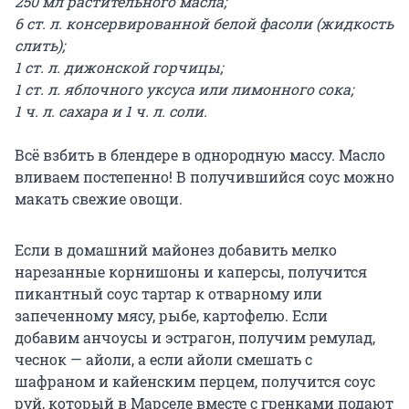
250 мл растительного масла;
6 ст. л. консервированной белой фасоли (жидкость
слить);
1 ст. л. дижонской горчицы;
1 ст. л. яблочного уксуса или лимонного сока;
1 ч. л. сахара и 1 ч. л. соли.
Всё взбить в блендере в однородную массу. Масло
вливаем постепенно! В получившийся соус можно
макать свежие овощи.
Если в домашний майонез добавить мелко
нарезанные корнишоны и каперсы, получится
пикантный соус тартар к отварному или
запеченному мясу, рыбе, картофелю. Если
добавим анчоусы и эстрагон, получим ремулад,
чеснок — айоли, а если айоли смешать с
шафраном и кайенским перцем, получится соус
руй, который в Марселе вместе с гренками подают