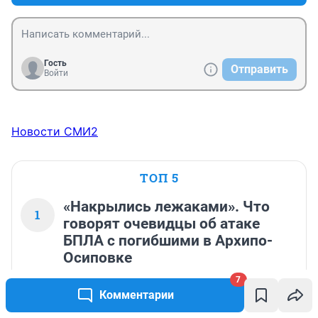
Гость
Отправить
Войти
Новости СМИ2
ТОП 5
«Накрылись лежаками». Что
1
говорят очевидцы об атаке
БПЛА с погибшими в Архипо-
Осиповке
7
221 275
162
Комментарии