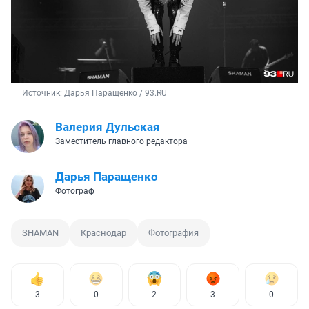
Источник: 
Дарья Паращенко / 93.RU
Валерия Дульская
Заместитель главного редактора
Дарья Паращенко
Фотограф
SHAMAN
Краснодар
Фотография
3
0
2
3
0