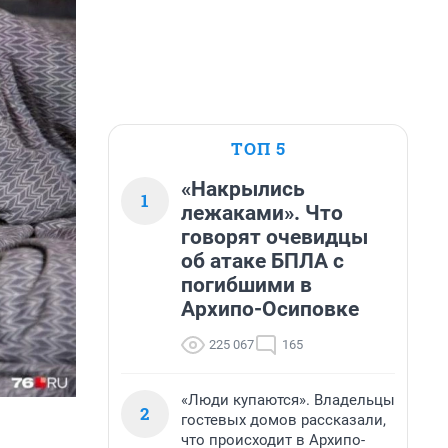
ТОП 5
«Накрылись
1
лежаками». Что
говорят очевидцы
об атаке БПЛА с
погибшими в
Архипо-Осиповке
225 067
165
«Люди купаются». Владельцы
2
гостевых домов рассказали,
что происходит в Архипо-