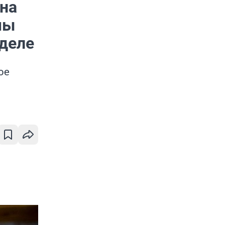
 на
мы
 деле
ое