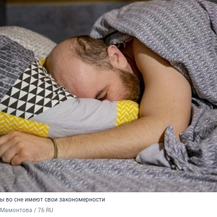
зы во сне имеют свои закономерности
 Мамонтова / 76.RU