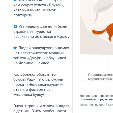
«Это всего лишь шоу»: в
чем секрет успеха «Друзей»,
который никто не смог
повторить
«За неделю две ночи были
страшные»: туристка
рассказала об отдыхе в Крыму
Людей эвакуируют, в домах
нет электричества: мощный
тайфун «Долфин» обрушился
на Японию — видео
Колобок-колобок, я тебя
боюсь! Ради чего отложили
прокат «Человека-паука» —
отзыв о фильме про
«человека-булку»
Для начала определяем
положения определяем
Источник: 
Виталий Кал
Очень игривы и отлично ладят
с детьми. В чём особенности