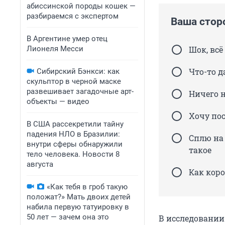
абиссинской породы кошек —
разбираемся с экспертом
Ваша стор
В Аргентине умер отец
Лионеля Месси
Шок, всё
Что-то д
Сибирский Бэнкси: как
скульптор в черной маске
развешивает загадочные арт-
Ничего н
объекты — видео
Хочу по
В США рассекретили тайну
падения НЛО в Бразилии:
Сплю на 
внутри сферы обнаружили
такое
тело человека. Новости 8
августа
Как коро
«Как тебя в гроб такую
положат?» Мать двоих детей
набила первую татуировку в
50 лет — зачем она это
В исследовании