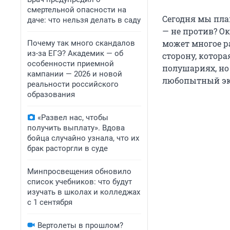
смертельной опасности на
Сегодня мы пла
даче: что нельзя делать в саду
— не против? О
может многое р
Почему так много скандалов
из-за ЕГЭ? Академик — об
сторону, котора
особенности приемной
полушариях, но 
кампании — 2026 и новой
любопытный экс
реальности российского
образования
«Развел нас, чтобы
получить выплату». Вдова
бойца случайно узнала, что их
брак расторгли в суде
Минпросвещения обновило
список учебников: что будут
изучать в школах и колледжах
с 1 сентября
Вертолеты в прошлом?