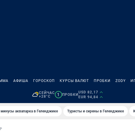
АММА
АФИША
ГОРОСКОП
КУРСЫ ВАЛЮТ
ПРОБКИ
ZODY
И
USD 82,17
СЕЙЧАС
1
ПРОБКИ
+28°C
EUR 94,84
 минусы аквапарка в Геленджике
Туристы и сирены в Геленджике
Р