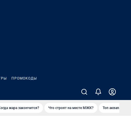
ГРЫ
ПРОМОКОДЫ
Когда жара закончится?
Что строят на месте МЖК?
Топ аквапарков 