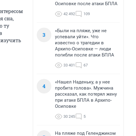
Осиповке после атаки БПЛА
интересом
42 492
109
я сна,
о ту
«Были на пляже, уже не
в
3
успевали уйти». Что
 изучить
известно о трагедии в
Архипо-Осиповке — люди
погибли после атаки БПЛА
33 401
67
«Нашел Наденьку, а у нее
4
пробита голова». Мужчина
рассказал, как потерял жену
при атаке БПЛА в Архипо-
Осиповке
30 245
5
На пляже под Геленджиком