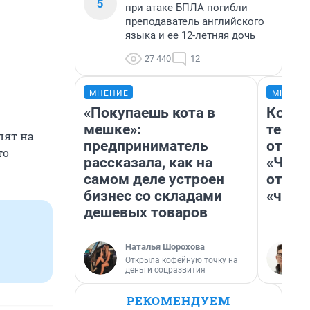
5
при атаке БПЛА погибли
преподаватель английского
языка и ее 12-летняя дочь
27 440
12
МНЕНИЕ
МНЕНИ
«Покупаешь кота в
Колоб
мешке»:
тебя 
спят на
предприниматель
отлож
то
рассказала, как на
«Чело
самом деле устроен
отзыв
бизнес со складами
«чело
дешевых товаров
Наталья Шорохова
Открыла кофейную точку на
деньги соцразвития
РЕКОМЕНДУЕМ