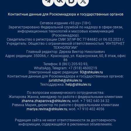
Контактные данные для Роскомнадзора и государственных органов
Сетевое издание «93.ру» (18+).
Зарегистрировано Федеральной службой по надзору в сфере связи,
информационных технологий и массовых коммуникаций
(Роскомнадзор).
Свидетельство о регистрации СМИ ЭЛ № ФС 77-84682 от 06.02.2023 г.
Учредитель: Общество с ограниченной ответственностью "ИНТЕРНЕТ
ТЕХНОЛОГИИ"
Главный редактор: Дереза Виктор Николаевич
Адрес редакции: 350066, г. Краснодар, ул. Карасунская, 60, 8 этаж, офис
86
Телефон: 8 (861) 205-92-93,
WhatsApp, Telegram: +7 (918) 4600219
Электронный адрес редакции:
93@shkulev.ru
Контактные данные для Роскомнадзора и государственных органов:
juristchel@shkulev.ru
Техподдержка:
help@shkulev.ru
По вопросам коммерческого сотрудничества:
Жапарова Жанна, менеджер по работе с федеральными клиентами
zhanna.zhaparova@shkulev.ru
, моб. + 7 982 640 34 32
Ревина Мария, директор по работе с федеральными клиентами
mariya.revina@shkulev.ru
, моб. +7 910 402 4056
Редакция сайта не несет ответственности за достоверность
информации, содержащейся в рекламных объявлениях.