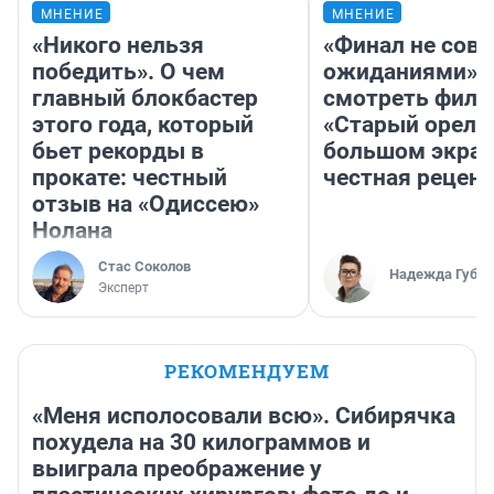
МНЕНИЕ
МНЕНИЕ
«Никого нельзя
«Финал не совп
победить». О чем
ожиданиями»: 
главный блокбастер
смотреть фил
этого года, который
«Старый орел» 
бьет рекорды в
большом экран
прокате: честный
честная рецен
отзыв на «Одиссею»
Нолана
Стас Соколов
Надежда Губар
Эксперт
РЕКОМЕНДУЕМ
«Меня исполосовали всю». Сибирячка
похудела на 30 килограммов и
выиграла преображение у