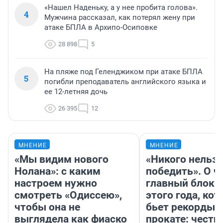
«Нашел Наденьку, а у нее пробита голова».
4
Мужчина рассказал, как потерял жену при
атаке БПЛА в Архипо-Осиповке
28 898
5
На пляже под Геленджиком при атаке БПЛА
5
погибли преподаватель английского языка и
ее 12-летняя дочь
26 395
12
МНЕНИЕ
МНЕНИЕ
«Мы видим нового
«Никого нельз
Нолана»: с каким
победить». О ч
настроем нужно
главный блокб
смотреть «Одиссею»,
этого года, ко
чтобы она не
бьет рекорды 
выглядела как фиаско
прокате: честн