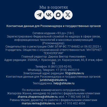
Мы в соцсетях
Контактные данные для Роскомнадзора и государственных органов
Сетевое издание «93.ру» (18+).
Зарегистрировано Федеральной службой по надзору в сфере связи,
информационных технологий и массовых коммуникаций
(Роскомнадзор).
Свидетельство о регистрации СМИ ЭЛ № ФС 77-84682 от 06.02.2023 г.
Учредитель: Общество с ограниченной ответственностью "ИНТЕРНЕТ
ТЕХНОЛОГИИ"
Главный редактор: Дереза Виктор Николаевич
Адрес редакции: 350066, г. Краснодар, ул. Карасунская, 60, 8 этаж, офис
86
Телефон: 8 (861) 205-92-93,
WhatsApp, Telegram: +7 (918) 4600219
Электронный адрес редакции:
93@shkulev.ru
Контактные данные для Роскомнадзора и государственных органов:
juristchel@shkulev.ru
Техподдержка:
help@shkulev.ru
По вопросам коммерческого сотрудничества:
Жапарова Жанна, менеджер по работе с федеральными клиентами
zhanna.zhaparova@shkulev.ru
, моб. + 7 982 640 34 32
Ревина Мария, директор по работе с федеральными клиентами
mariya.revina@shkulev.ru
, моб. +7 910 402 4056