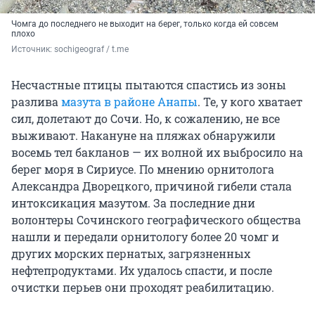
Чомга до последнего не выходит на берег, только когда ей совсем
плохо
Источник: 
sochigeograf / t.me
Несчастные птицы пытаются спастись из зоны
разлива
мазута в районе Анапы
. Те, у кого хватает
сил, долетают до Сочи. Но, к сожалению, не все
выживают. Накануне на пляжах обнаружили
восемь тел бакланов — их волной их выбросило на
берег моря в Сириусе. По мнению орнитолога
Александра Дворецкого, причиной гибели стала
интоксикация мазутом. За последние дни
волонтеры Сочинского географического общества
нашли и передали орнитологу более 20 чомг и
других морских пернатых, загрязненных
нефтепродуктами. Их удалось спасти, и после
очистки перьев они проходят реабилитацию.