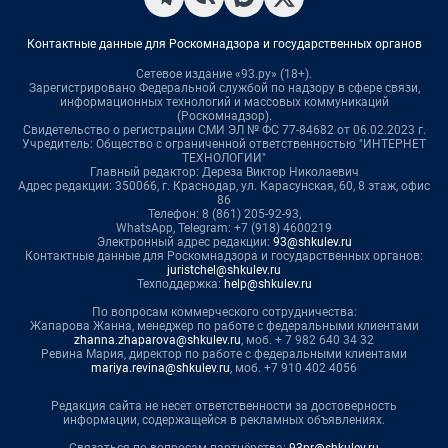
Контактные данные для Роскомнадзора и государственных органов
Сетевое издание «93.ру» (18+).
Зарегистрировано Федеральной службой по надзору в сфере связи,
информационных технологий и массовых коммуникаций
(Роскомнадзор).
Свидетельство о регистрации СМИ ЭЛ № ФС 77-84682 от 06.02.2023 г.
Учредитель: Общество с ограниченной ответственностью "ИНТЕРНЕТ
ТЕХНОЛОГИИ"
Главный редактор: Дереза Виктор Николаевич
Адрес редакции: 350066, г. Краснодар, ул. Карасунская, 60, 8 этаж, офис
86
Телефон: 8 (861) 205-92-93,
WhatsApp, Telegram: +7 (918) 4600219
Электронный адрес редакции:
93@shkulev.ru
Контактные данные для Роскомнадзора и государственных органов:
juristchel@shkulev.ru
Техподдержка:
help@shkulev.ru
По вопросам коммерческого сотрудничества:
Жапарова Жанна, менеджер по работе с федеральными клиентами
zhanna.zhaparova@shkulev.ru
, моб. + 7 982 640 34 32
Ревина Мария, директор по работе с федеральными клиентами
mariya.revina@shkulev.ru
, моб. +7 910 402 4056
Редакция сайта не несет ответственности за достоверность
информации, содержащейся в рекламных объявлениях.