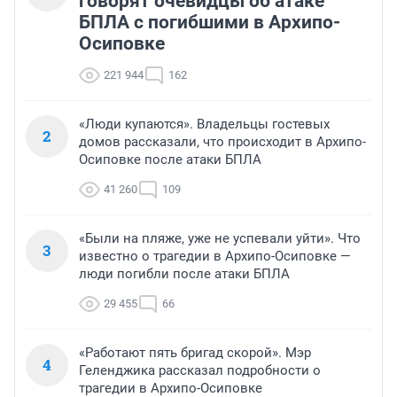
говорят очевидцы об атаке
БПЛА с погибшими в Архипо-
Осиповке
221 944
162
«Люди купаются». Владельцы гостевых
2
домов рассказали, что происходит в Архипо-
Осиповке после атаки БПЛА
41 260
109
«Были на пляже, уже не успевали уйти». Что
3
известно о трагедии в Архипо-Осиповке —
люди погибли после атаки БПЛА
29 455
66
«Работают пять бригад скорой». Мэр
4
Геленджика рассказал подробности о
трагедии в Архипо-Осиповке