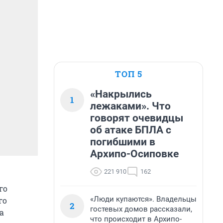
ТОП 5
«Накрылись
1
лежаками». Что
говорят очевидцы
об атаке БПЛА с
погибшими в
Архипо-Осиповке
221 910
162
го
«Люди купаются». Владельцы
го
2
гостевых домов рассказали,
а
что происходит в Архипо-