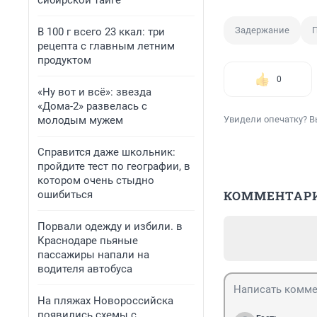
сибирской тайге
Задержание
П
В 100 г всего 23 ккал: три
рецепта с главным летним
продуктом
0
«Ну вот и всё»: звезда
«Дома-2» развелась с
Увидели опечатку? В
молодым мужем
Справится даже школьник:
пройдите тест по географии, в
котором очень стыдно
КОММЕНТАР
ошибиться
Порвали одежду и избили. в
Краснодаре пьяные
пассажиры напали на
водителя автобуса
На пляжах Новороссийска
появились схемы с