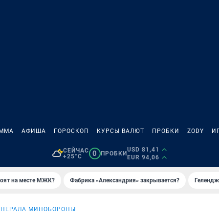
АММА
АФИША
ГОРОСКОП
КУРСЫ ВАЛЮТ
ПРОБКИ
ZODY
И
USD 81,41
СЕЙЧАС
0
ПРОБКИ
+25°C
EUR 94,06
роят на месте МЖК?
Фабрика «Александрия» закрывается?
Гелендж
ЕНЕРАЛА МИНОБОРОНЫ