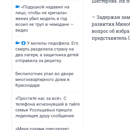
Шестерова. Их 
«Подушкой надавил на
лицо, чтобы не кричала»:
— Задержан зам
жених убил модель и год
развития Миноб
возил ее труп в чемодане —
видео
вопрос об избр
представитель С
У могилы педофила. Его
смерть разделила страну на
два лагеря, а защитника детей
отправила за решетку
Беспилотник упал во дворе
многоквартирного дома в
Краснодаре
«Простите нас за всё». С
телефона исчезнувшей в тайге
семьи Усольцевых пришло
леденящее душу сообщение
«Меня годами преследует