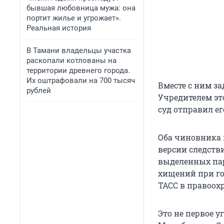
бывшая любовница мужа: она
портит жилье и угрожает».
Реальная история
В Тамани владельцы участка
раскопали котлованы на
территории древнего города.
Их оштрафовали на 700 тысяч
Вместе с ним з
рублей
Учредителем эт
суд отправил ег
Оба чиновника п
версии следств
выделенных пар
хищений при го
ТАСС в правоох
Это не первое 