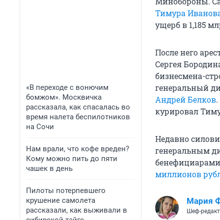
Минобороны. С
Тимура Иванов
ущерб в 1,185 м
После него аре
Сергея Бородина
бизнесмена-стр
генеральный ди
«В переходе с вонючим
бомжом». Москвичка
Андрей Белков
рассказала, как спасалась во
курировал Тиму
время налета беспилотников
на Сочи
Недавно силови
Нам врали, что кофе вреден?
генеральным ди
Кому можно пить до пяти
бенефициарами
чашек в день
миллионов руб
Пилоты потерпевшего
Мария 
крушение самолета
рассказали, как выживали в
Шеф-редакт