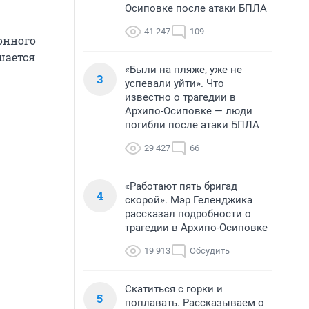
Осиповке после атаки БПЛА
41 247
109
онного
шается
«Были на пляже, уже не
3
успевали уйти». Что
известно о трагедии в
Архипо-Осиповке — люди
погибли после атаки БПЛА
29 427
66
«Работают пять бригад
4
скорой». Мэр Геленджика
рассказал подробности о
трагедии в Архипо-Осиповке
19 913
Обсудить
Скатиться с горки и
5
поплавать. Рассказываем о