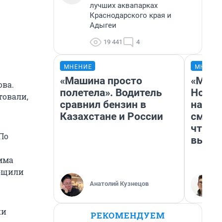
лучших аквапарках
Краснодарского края и
Адыгеи
19 441
4
МНЕНИЕ
МНЕНИ
«Машина просто
«Мы в
ова.
полетела». Водитель
Нолан
товали,
сравнил бензин в
настр
Казахстане и России
смотр
чтобы
 По
выгля
мма
общили
Анатолий Кузнецов
ки
РЕКОМЕНДУЕМ