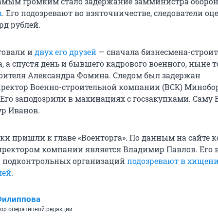
амым громким стало задержание замминистра оборо
а
. Его подозревают во взяточничестве, следователи о
лрд рублей.
стовали и
двух его друзей
— сначала бизнесмена-строит
, а спустя день и бывшего кадрового военного, ныне 
оителя Александра Фомина. Следом был задержан
ректор Военно-строительной компании (ВСК) Миноб
. Его заподозрили в махинациях с госзакупками. Саму 
р Иванов.
ки пришли к главе «Военторга». По данным на сайте 
ректором компании является Владимир Павлов. Его в
 подконтрольных организаций
подозревают в хищени
лей
.
Филиппова
ор оперативной редакции