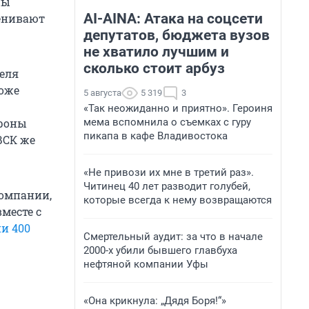
ны
AI-AINA: Атака на соцсети
ценивают
депутатов, бюджета вузов
не хватило лучшим и
сколько стоит арбуз
еля
тоже
5 августа
5 319
3
«Так неожиданно и приятно». Героиня
ороны
мема вспомнила о съемках с гуру
пикапа в кафе Владивостока
ВСК же
«Не привози их мне в третий раз».
Читинец 40 лет разводит голубей,
компании,
которые всегда к нему возвращаются
месте с
и 400
Смертельный аудит: за что в начале
2000-х убили бывшего главбуха
нефтяной компании Уфы
«Она крикнула: „Дядя Боря!“»