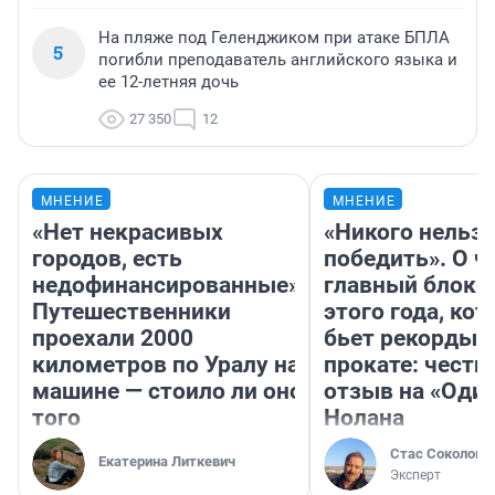
На пляже под Геленджиком при атаке БПЛА
5
погибли преподаватель английского языка и
ее 12-летняя дочь
27 350
12
МНЕНИЕ
МНЕНИЕ
«Нет некрасивых
«Никого нельз
городов, есть
победить». О ч
недофинансированные».
главный блокб
Путешественники
этого года, ко
проехали 2000
бьет рекорды 
километров по Уралу на
прокате: честн
машине — стоило ли оно
отзыв на «Оди
того
Нолана
Стас Соколов
Екатерина Литкевич
Эксперт