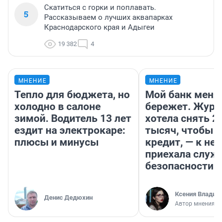
Скатиться с горки и поплавать.
5
Рассказываем о лучших аквапарках
Краснодарского края и Адыгеи
19 382
4
МНЕНИЕ
МНЕНИЕ
Тепло для бюджета, но
Мой банк меня
холодно в салоне
бережет. Журн
зимой. Водитель 13 лет
хотела снять 2
ездит на электрокаре:
тысяч, чтобы п
плюсы и минусы
кредит, — к не
приехала служ
безопасности
Ксения Владим
Денис Дедюхин
Автор мнения