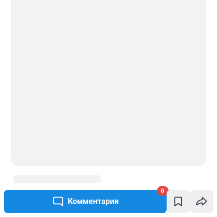
Пользовательское соглашение сервиса «Подписка без баннерной
рекламы»
Политика конфиденциальности и обработки персональных данных и
правила использования сайта
© ООО «Сеть городских порталов»
© ООО «Интернет Технологии»
0
Комментарии